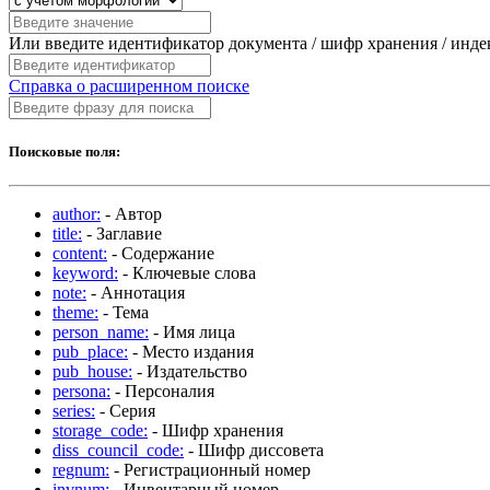
Или введите идентификатор документа / шифр хранения / инд
Справка о расширенном поиске
Поисковые поля:
author:
- Автор
title:
- Заглавие
content:
- Содержание
keyword:
- Ключевые слова
note:
- Аннотация
theme:
- Тема
person_name:
- Имя лица
pub_place:
- Место издания
pub_house:
- Издательство
persona:
- Персоналия
series:
- Серия
storage_code:
- Шифр хранения
diss_council_code:
- Шифр диссовета
regnum:
- Регистрационный номер
invnum:
- Инвентарный номер