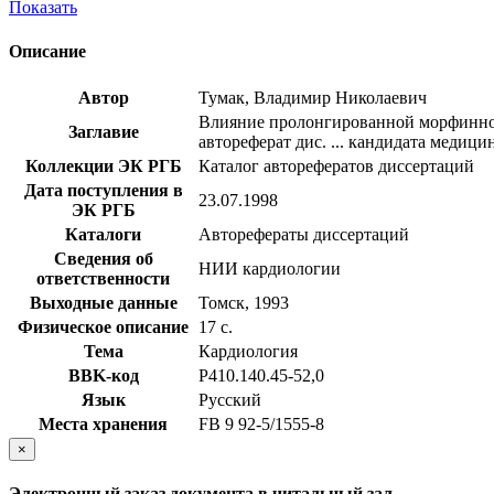
Показать
Описание
Автор
Тумак, Владимир Николаевич
Влияние пролонгированной морфинной
Заглавие
автореферат дис. ... кандидата медицин
Коллекции ЭК РГБ
Каталог авторефератов диссертаций
Дата поступления в
23.07.1998
ЭК РГБ
Каталоги
Авторефераты диссертаций
Сведения об
НИИ кардиологии
ответственности
Выходные данные
Томск, 1993
Физическое описание
17 с.
Тема
Кардиология
BBK-код
Р410.140.45-52,0
Язык
Русский
Места хранения
FB 9 92-5/1555-8
×
Электронный заказ документа в читальный зал