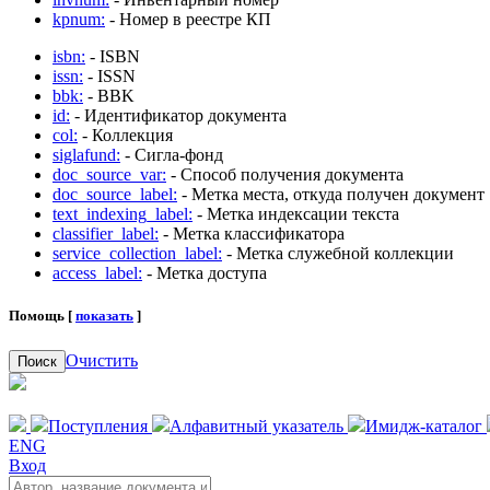
kpnum:
- Номер в реестре КП
isbn:
- ISBN
issn:
- ISSN
bbk:
- BBK
id:
- Идентификатор документа
col:
- Коллекция
siglafund:
- Сигла-фонд
doc_source_var:
- Способ получения документа
doc_source_label:
- Метка места, откуда получен документ
text_indexing_label:
- Метка индексации текста
classifier_label:
- Метка классификатора
service_collection_label:
- Метка служебной коллекции
access_label:
- Метка доступа
Помощь [
показать
]
Очистить
Поиск
Поступления
Алфавитный указатель
Имидж-каталог
ENG
Вход