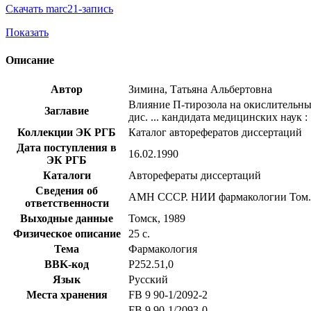
Скачать marc21-запись
Показать
Описание
Автор
Зимина, Татьяна Альбертовна
Влияние П-тирозола на окислительный
Заглавие
дис. ... кандидата медицинских наук : 
Коллекции ЭК РГБ
Каталог авторефератов диссертаций
Дата поступления в
16.02.1990
ЭК РГБ
Каталоги
Авторефераты диссертаций
Сведения об
АМН СССР. НИИ фармакологии Том.
ответственности
Выходные данные
Томск, 1989
Физическое описание
25 с.
Тема
Фармакология
BBK-код
Р252.51,0
Язык
Русский
Места хранения
FB 9 90-1/2092-2
FB 9 90-1/2093-0