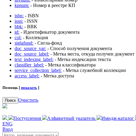
kpnum:
- Номер в реестре КП
isbn:
- ISBN
issn:
- ISSN
bbk:
- BBK
id:
- Идентификатор документа
col:
- Коллекция
siglafund:
- Сигла-фонд
doc_source_var:
- Способ получения документа
doc_source_label:
- Метка места, откуда получен документ
text_indexing_label:
- Метка индексации текста
classifier_label:
- Метка классификатора
service_collection_label:
- Метка служебной коллекции
access_label:
- Метка доступа
Помощь [
показать
]
Очистить
Поиск
Поступления
Алфавитный указатель
Имидж-каталог
ENG
Вход