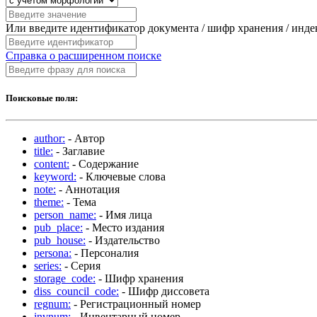
Или введите идентификатор документа / шифр хранения / инд
Справка о расширенном поиске
Поисковые поля:
author:
- Автор
title:
- Заглавие
content:
- Содержание
keyword:
- Ключевые слова
note:
- Аннотация
theme:
- Тема
person_name:
- Имя лица
pub_place:
- Место издания
pub_house:
- Издательство
persona:
- Персоналия
series:
- Серия
storage_code:
- Шифр хранения
diss_council_code:
- Шифр диссовета
regnum:
- Регистрационный номер
invnum:
- Инвентарный номер