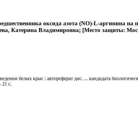
дшественника оксида азота (NO)-L-аргинина на пов
ьева, Катерина Владимировна; [Место защиты: Моск.
дении белых крыс : автореферат дис. ... кандидата биологическ
 21 с.