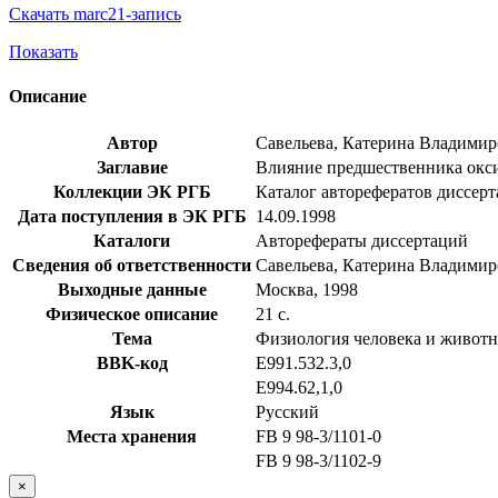
Скачать marc21-запись
Показать
Описание
Автор
Савельева, Катерина Владимир
Заглавие
Влияние предшественника оксида
Коллекции ЭК РГБ
Каталог авторефератов диссер
Дата поступления в ЭК РГБ
14.09.1998
Каталоги
Авторефераты диссертаций
Сведения об ответственности
Савельева, Катерина Владимиро
Выходные данные
Москва, 1998
Физическое описание
21 с.
Тема
Физиология человека и живот
BBK-код
Е991.532.3,0
Е994.62,1,0
Язык
Русский
Места хранения
FB 9 98-3/1101-0
FB 9 98-3/1102-9
×