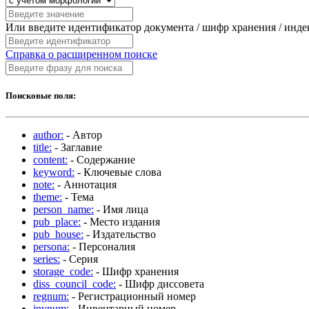
Или введите идентификатор документа / шифр хранения / инд
Справка о расширенном поиске
Поисковые поля:
author:
- Автор
title:
- Заглавие
content:
- Содержание
keyword:
- Ключевые слова
note:
- Аннотация
theme:
- Тема
person_name:
- Имя лица
pub_place:
- Место издания
pub_house:
- Издательство
persona:
- Персоналия
series:
- Серия
storage_code:
- Шифр хранения
diss_council_code:
- Шифр диссовета
regnum:
- Регистрационный номер
invnum:
- Инвентарный номер