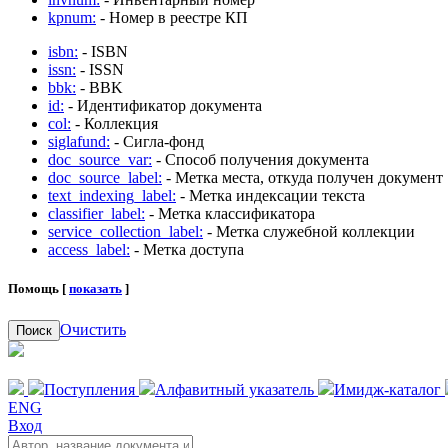
kpnum:
- Номер в реестре КП
isbn:
- ISBN
issn:
- ISSN
bbk:
- BBK
id:
- Идентификатор документа
col:
- Коллекция
siglafund:
- Сигла-фонд
doc_source_var:
- Способ получения документа
doc_source_label:
- Метка места, откуда получен документ
text_indexing_label:
- Метка индексации текста
classifier_label:
- Метка классификатора
service_collection_label:
- Метка служебной коллекции
access_label:
- Метка доступа
Помощь [
показать
]
Очистить
Поиск
Поступления
Алфавитный указатель
Имидж-каталог
ENG
Вход