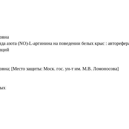
овна
 азота (NO)-L-аргинина на поведении белых крыс : автореферат 
таций
вна; [Место защиты: Моск. гос. ун-т им. М.В. Ломоносова]
ных