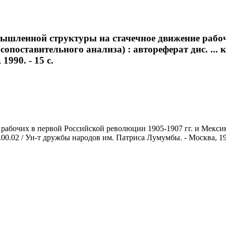
мышленной структуры на стачечное движение рабоч
опоставительного анализа) : автореферат дис. ... к
990. - 15 с.
абочих в первой Российской революции 1905-1907 гг. и Мексик
7.00.02 / Ун-т дружбы народов им. Патриса Лумумбы. - Москва, 199