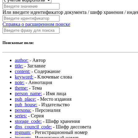
Или введите идентификатор документа / шифр хранения / инд
Справка о расширенном поиске
Поисковые поля:
author:
- Автор
title:
- Заглавие
content:
- Содержание
keyword:
- Ключевые слова
note:
- Аннотация
theme:
- Тема
person_name:
- Имя лица
pub_place:
- Место издания
pub_house:
- Издательство
persona:
- Персоналия
series:
- Серия
storage_code:
- Шифр хранения
diss_council_code:
- Шифр диссовета
regnum:
- Регистрационный номер
invnum:
- Инвентарный номер