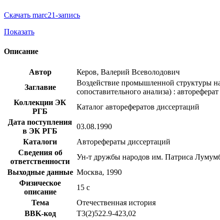
Скачать marc21-запись
Показать
Описание
Автор
Керов, Валерий Всеволодович
Воздействие промышленной структуры на 
Заглавие
сопоставительного анализа) : автореферат 
Коллекции ЭК
Каталог авторефератов диссертаций
РГБ
Дата поступления
03.08.1990
в ЭК РГБ
Каталоги
Авторефераты диссертаций
Сведения об
Ун-т дружбы народов им. Патриса Лумум
ответственности
Выходные данные
Москва, 1990
Физическое
15 с
описание
Тема
Отечественная история
BBK-код
Т3(2)522.9-423,02