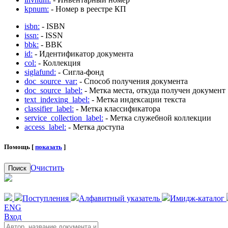
kpnum:
- Номер в реестре КП
isbn:
- ISBN
issn:
- ISSN
bbk:
- BBK
id:
- Идентификатор документа
col:
- Коллекция
siglafund:
- Сигла-фонд
doc_source_var:
- Способ получения документа
doc_source_label:
- Метка места, откуда получен документ
text_indexing_label:
- Метка индексации текста
classifier_label:
- Метка классификатора
service_collection_label:
- Метка служебной коллекции
access_label:
- Метка доступа
Помощь [
показать
]
Очистить
Поиск
Поступления
Алфавитный указатель
Имидж-каталог
ENG
Вход