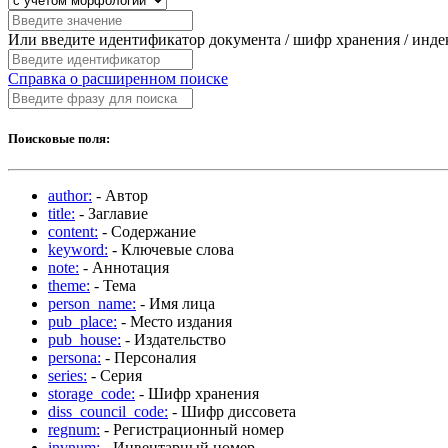
Или введите идентификатор документа / шифр хранения / инд
Справка о расширенном поиске
Поисковые поля:
author:
- Автор
title:
- Заглавие
content:
- Содержание
keyword:
- Ключевые слова
note:
- Аннотация
theme:
- Тема
person_name:
- Имя лица
pub_place:
- Место издания
pub_house:
- Издательство
persona:
- Персоналия
series:
- Серия
storage_code:
- Шифр хранения
diss_council_code:
- Шифр диссовета
regnum:
- Регистрационный номер
invnum:
- Инвентарный номер