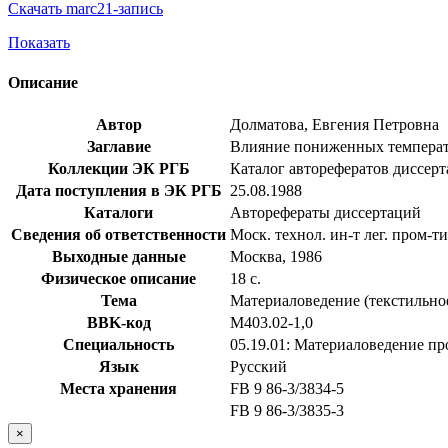
Скачать marc21-запись
Показать
Описание
Автор
Долматова, Евгения Петровна
Заглавие
Влияние пониженных температур
Коллекции ЭК РГБ
Каталог авторефератов диссер
Дата поступления в ЭК РГБ
25.08.1988
Каталоги
Авторефераты диссертаций
Сведения об ответственности
Моск. технол. ин-т лег. пром-ти
Выходные данные
Москва, 1986
Физическое описание
18 с.
Тема
Материаловедение (текстильное
BBK-код
М403.02-1,0
Специальность
05.19.01: Материаловедение п
Язык
Русский
Места хранения
FB 9 86-3/3834-5
FB 9 86-3/3835-3
×