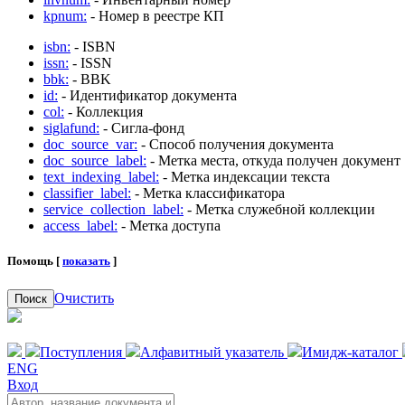
kpnum:
- Номер в реестре КП
isbn:
- ISBN
issn:
- ISSN
bbk:
- BBK
id:
- Идентификатор документа
col:
- Коллекция
siglafund:
- Сигла-фонд
doc_source_var:
- Способ получения документа
doc_source_label:
- Метка места, откуда получен документ
text_indexing_label:
- Метка индексации текста
classifier_label:
- Метка классификатора
service_collection_label:
- Метка служебной коллекции
access_label:
- Метка доступа
Помощь [
показать
]
Очистить
Поиск
Поступления
Алфавитный указатель
Имидж-каталог
ENG
Вход