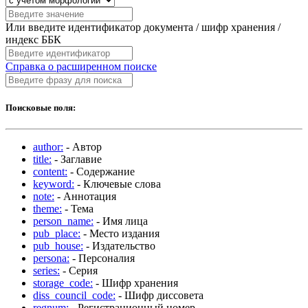
Или введите идентификатор документа / шифр хранения /
индекс ББК
Справка о расширенном поиске
Поисковые поля:
author:
- Автор
title:
- Заглавие
content:
- Содержание
keyword:
- Ключевые слова
note:
- Аннотация
theme:
- Тема
person_name:
- Имя лица
pub_place:
- Место издания
pub_house:
- Издательство
persona:
- Персоналия
series:
- Серия
storage_code:
- Шифр хранения
diss_council_code:
- Шифр диссовета
regnum:
- Регистрационный номер