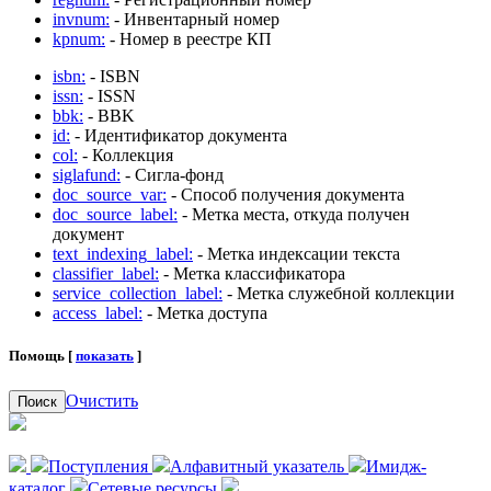
invnum:
- Инвентарный номер
kpnum:
- Номер в реестре КП
isbn:
- ISBN
issn:
- ISSN
bbk:
- BBK
id:
- Идентификатор документа
col:
- Коллекция
siglafund:
- Сигла-фонд
doc_source_var:
- Способ получения документа
doc_source_label:
- Метка места, откуда получен
документ
text_indexing_label:
- Метка индексации текста
classifier_label:
- Метка классификатора
service_collection_label:
- Метка служебной коллекции
access_label:
- Метка доступа
Помощь [
показать
]
Очистить
Поиск
Поступления
Алфавитный указатель
Имидж-
каталог
Сетевые ресурсы