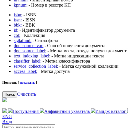
kpnum:
- Номер в реестре КП
isbn:
- ISBN
issn:
- ISSN
bbk:
- BBK
id:
- Идентификатор документа
col:
- Коллекция
siglafund:
- Сигла-фонд
doc_source_var:
- Способ получения документа
doc_source_label:
- Метка места, откуда получен документ
text_indexing_label:
- Метка индексации текста
classifier_label:
- Метка классификатора
service_collection_label:
- Метка служебной коллекции
access_label:
- Метка доступа
Помощь [
показать
]
Очистить
Поиск
Поступления
Алфавитный указатель
Имидж-каталог
ENG
Вход