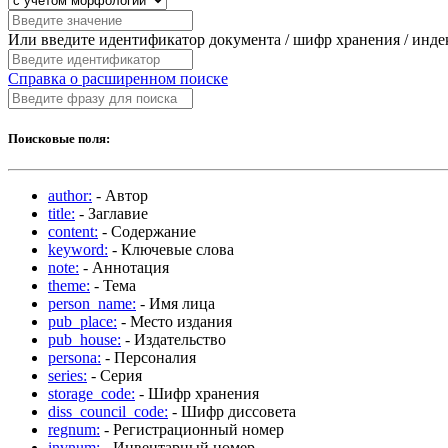
Или введите идентификатор документа / шифр хранения / инд
Справка о расширенном поиске
Поисковые поля:
author:
- Автор
title:
- Заглавие
content:
- Содержание
keyword:
- Ключевые слова
note:
- Аннотация
theme:
- Тема
person_name:
- Имя лица
pub_place:
- Место издания
pub_house:
- Издательство
persona:
- Персоналия
series:
- Серия
storage_code:
- Шифр хранения
diss_council_code:
- Шифр диссовета
regnum:
- Регистрационный номер
invnum:
- Инвентарный номер