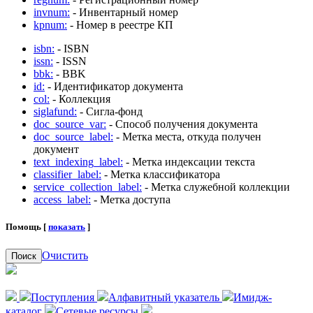
invnum:
- Инвентарный номер
kpnum:
- Номер в реестре КП
isbn:
- ISBN
issn:
- ISSN
bbk:
- BBK
id:
- Идентификатор документа
col:
- Коллекция
siglafund:
- Сигла-фонд
doc_source_var:
- Способ получения документа
doc_source_label:
- Метка места, откуда получен
документ
text_indexing_label:
- Метка индексации текста
classifier_label:
- Метка классификатора
service_collection_label:
- Метка служебной коллекции
access_label:
- Метка доступа
Помощь [
показать
]
Очистить
Поиск
Поступления
Алфавитный указатель
Имидж-
каталог
Сетевые ресурсы