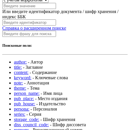
Или введите идентификатор документа / шифр хранения /
индекс ББК
Справка о расширенном поиске
Поисковые поля:
author:
- Автор
title:
- Заглавие
content:
- Содержание
keyword:
- Ключевые слова
note:
- Аннотация
theme:
- Тема
person_name:
- Имя лица
pub_place:
- Место издания
pub_house:
- Издательство
persona:
- Персоналия
series:
- Серия
storage_code:
- Шифр хранения
diss_council_code:
- Шифр диссовета
regnum:
- Регистрационный номер