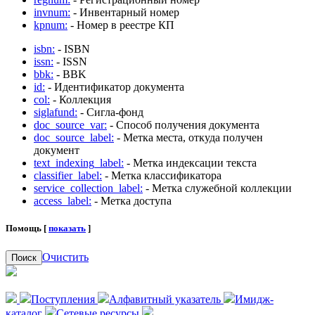
invnum:
- Инвентарный номер
kpnum:
- Номер в реестре КП
isbn:
- ISBN
issn:
- ISSN
bbk:
- BBK
id:
- Идентификатор документа
col:
- Коллекция
siglafund:
- Сигла-фонд
doc_source_var:
- Способ получения документа
doc_source_label:
- Метка места, откуда получен
документ
text_indexing_label:
- Метка индексации текста
classifier_label:
- Метка классификатора
service_collection_label:
- Метка служебной коллекции
access_label:
- Метка доступа
Помощь [
показать
]
Очистить
Поиск
Поступления
Алфавитный указатель
Имидж-
каталог
Сетевые ресурсы