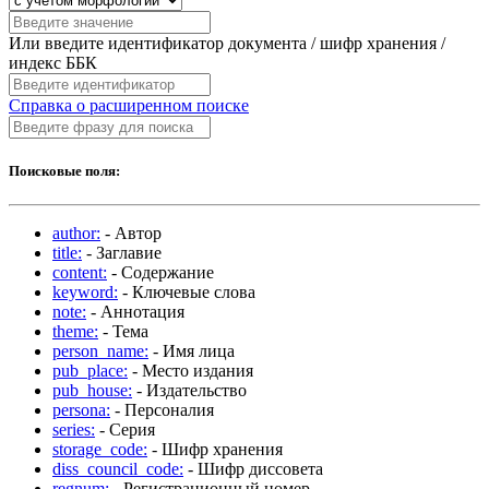
Или введите идентификатор документа / шифр хранения /
индекс ББК
Справка о расширенном поиске
Поисковые поля:
author:
- Автор
title:
- Заглавие
content:
- Содержание
keyword:
- Ключевые слова
note:
- Аннотация
theme:
- Тема
person_name:
- Имя лица
pub_place:
- Место издания
pub_house:
- Издательство
persona:
- Персоналия
series:
- Серия
storage_code:
- Шифр хранения
diss_council_code:
- Шифр диссовета
regnum:
- Регистрационный номер