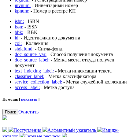
invnum:
- Инвентарный номер
kpnum:
- Номер в реестре КП
isbn:
- ISBN
issn:
- ISSN
bbk:
- BBK
id:
- Идентификатор документа
col:
- Коллекция
siglafund:
- Сигла-фонд
doc_source_var:
- Способ получения документа
doc_source_label:
- Метка места, откуда получен
документ
text_indexing_label:
- Метка индексации текста
classifier_label:
- Метка классификатора
service_collection_label:
- Метка служебной коллекции
access_label:
- Метка доступа
Помощь [
показать
]
Очистить
Поиск
Поступления
Алфавитный указатель
Имидж-
каталог
Сетевые ресурсы