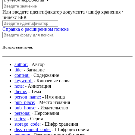
Или введите идентификатор документа / шифр хранения /
индекс ББК
Справка о расширенном поиске
Поисковые поля:
author:
- Автор
title:
- Заглавие
content:
- Содержание
keyword:
- Ключевые слова
note:
- Аннотация
theme:
- Тема
person_name:
- Имя лица
pub_place:
- Место издания
pub_house:
- Издательство
persona:
- Персоналия
series:
- Серия
storage_code:
- Шифр хранения
diss_council_code:
- Шифр диссовета
regnum:
- Регистрационный номер