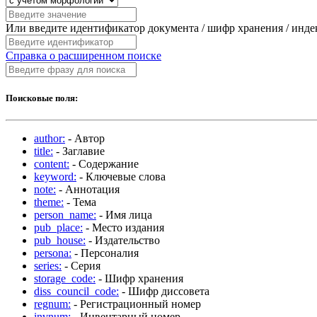
Или введите идентификатор документа / шифр хранения / инд
Справка о расширенном поиске
Поисковые поля:
author:
- Автор
title:
- Заглавие
content:
- Содержание
keyword:
- Ключевые слова
note:
- Аннотация
theme:
- Тема
person_name:
- Имя лица
pub_place:
- Место издания
pub_house:
- Издательство
persona:
- Персоналия
series:
- Серия
storage_code:
- Шифр хранения
diss_council_code:
- Шифр диссовета
regnum:
- Регистрационный номер
invnum:
- Инвентарный номер