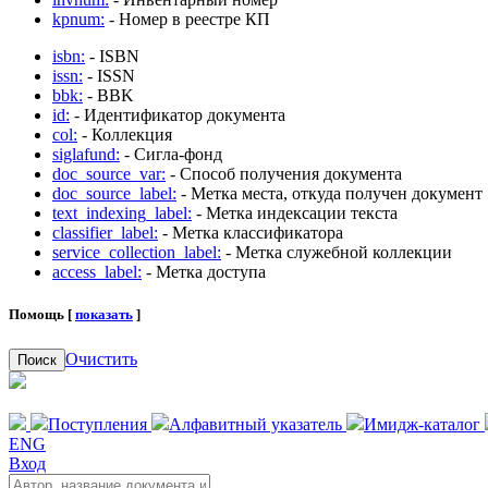
kpnum:
- Номер в реестре КП
isbn:
- ISBN
issn:
- ISSN
bbk:
- BBK
id:
- Идентификатор документа
col:
- Коллекция
siglafund:
- Сигла-фонд
doc_source_var:
- Способ получения документа
doc_source_label:
- Метка места, откуда получен документ
text_indexing_label:
- Метка индексации текста
classifier_label:
- Метка классификатора
service_collection_label:
- Метка служебной коллекции
access_label:
- Метка доступа
Помощь [
показать
]
Очистить
Поиск
Поступления
Алфавитный указатель
Имидж-каталог
ENG
Вход