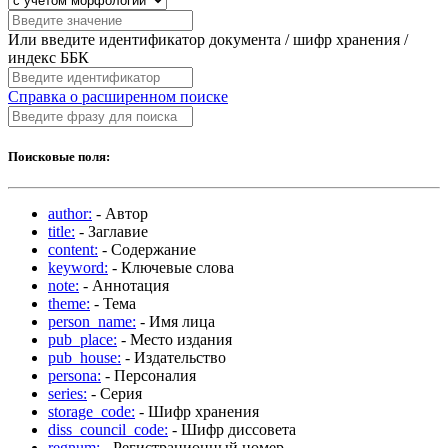
Или введите идентификатор документа / шифр хранения /
индекс ББК
Справка о расширенном поиске
Поисковые поля:
author:
- Автор
title:
- Заглавие
content:
- Содержание
keyword:
- Ключевые слова
note:
- Аннотация
theme:
- Тема
person_name:
- Имя лица
pub_place:
- Место издания
pub_house:
- Издательство
persona:
- Персоналия
series:
- Серия
storage_code:
- Шифр хранения
diss_council_code:
- Шифр диссовета
regnum:
- Регистрационный номер