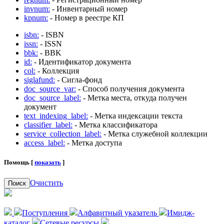
invnum:
- Инвентарный номер
kpnum:
- Номер в реестре КП
isbn:
- ISBN
issn:
- ISSN
bbk:
- BBK
id:
- Идентификатор документа
col:
- Коллекция
siglafund:
- Сигла-фонд
doc_source_var:
- Способ получения документа
doc_source_label:
- Метка места, откуда получен
документ
text_indexing_label:
- Метка индексации текста
classifier_label:
- Метка классификатора
service_collection_label:
- Метка служебной коллекции
access_label:
- Метка доступа
Помощь [
показать
]
Очистить
Поиск
Поступления
Алфавитный указатель
Имидж-
каталог
Сетевые ресурсы