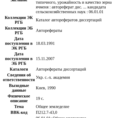
типичного, урожайность и качество зерна
ячменя : автореферат дис. ... кандидата
сельскохозяйственных наук : 06.01.01
Коллекции ЭК
Каталог авторефератов диссертаций
РГБ
Коллекции ЭБ
Авторефераты
РГБ
Дата
поступления в
18.03.1991
ЭК РГБ
Дата
поступления в
15.11.2007
ЭБ РГБ
Каталоги
Авторефераты диссертаций
Сведения об
Укр. с.-х. академия
ответственности
Выходные
Киев, 1990
данные
Физическое
19 с.
описание
Тема
Общее земледелие
BBK-код
П212.7-43,0