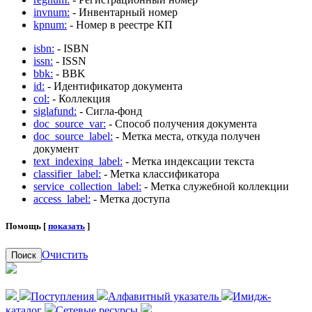
invnum:
- Инвентарный номер
kpnum:
- Номер в реестре КП
isbn:
- ISBN
issn:
- ISSN
bbk:
- BBK
id:
- Идентификатор документа
col:
- Коллекция
siglafund:
- Сигла-фонд
doc_source_var:
- Способ получения документа
doc_source_label:
- Метка места, откуда получен
документ
text_indexing_label:
- Метка индексации текста
classifier_label:
- Метка классификатора
service_collection_label:
- Метка служебной коллекции
access_label:
- Метка доступа
Помощь [
показать
]
Очистить
Поиск
Поступления
Алфавитный указатель
Имидж-
каталог
Сетевые ресурсы