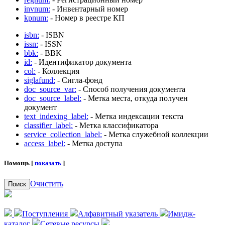
invnum:
- Инвентарный номер
kpnum:
- Номер в реестре КП
isbn:
- ISBN
issn:
- ISSN
bbk:
- BBK
id:
- Идентификатор документа
col:
- Коллекция
siglafund:
- Сигла-фонд
doc_source_var:
- Способ получения документа
doc_source_label:
- Метка места, откуда получен
документ
text_indexing_label:
- Метка индексации текста
classifier_label:
- Метка классификатора
service_collection_label:
- Метка служебной коллекции
access_label:
- Метка доступа
Помощь [
показать
]
Очистить
Поиск
Поступления
Алфавитный указатель
Имидж-
каталог
Сетевые ресурсы