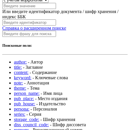
Или введите идентификатор документа / шифр хранения /
индекс ББК
Справка о расширенном поиске
Поисковые поля:
author:
- Автор
title:
- Заглавие
content:
- Содержание
keyword:
- Ключевые слова
note:
- Аннотация
theme:
- Тема
person_name:
- Имя лица
pub_place:
- Место издания
pub_house:
- Издательство
persona:
- Персоналия
series:
- Серия
storage_code:
- Шифр хранения
diss_council_code:
- Шифр диссовета
regnum:
- Регистрационный номер