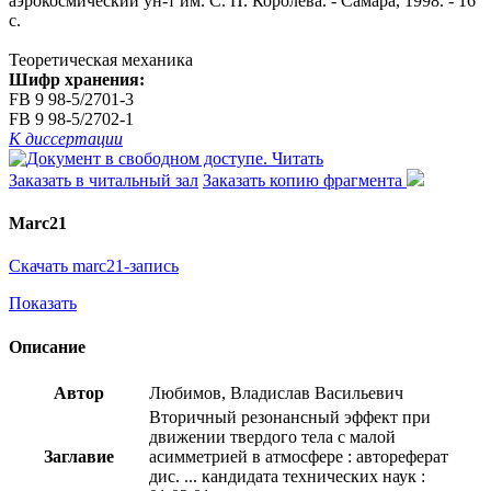
аэрокосмический ун-т им. С. П. Королева. - Самара, 1998. - 16
с.
Теоретическая механика
Шифр хранения:
FB 9 98-5/2701-3
FB 9 98-5/2702-1
К диссертации
Читать
Заказать в читальный зал
Заказать копию фрагмента
Marc21
Скачать marc21-запись
Показать
Описание
Автор
Любимов, Владислав Васильевич
Вторичный резонансный эффект при
движении твердого тела с малой
Заглавие
асимметрией в атмосфере : автореферат
дис. ... кандидата технических наук :