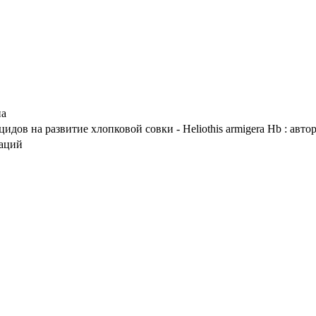
на
ов на развитие хлопковой совки - Heliothis armigera Hb : авторе
таций