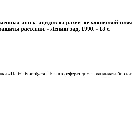
нных инсектицидов на развитие хлопковой совки - H
ащиты растений. - Ленинград, 1990. - 18 с.
- Heliothis armigera Hb : автореферат дис. ... кандидата биоло