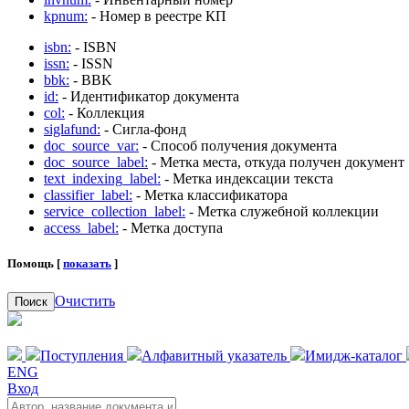
kpnum:
- Номер в реестре КП
isbn:
- ISBN
issn:
- ISSN
bbk:
- BBK
id:
- Идентификатор документа
col:
- Коллекция
siglafund:
- Сигла-фонд
doc_source_var:
- Способ получения документа
doc_source_label:
- Метка места, откуда получен документ
text_indexing_label:
- Метка индексации текста
classifier_label:
- Метка классификатора
service_collection_label:
- Метка служебной коллекции
access_label:
- Метка доступа
Помощь [
показать
]
Очистить
Поиск
Поступления
Алфавитный указатель
Имидж-каталог
ENG
Вход