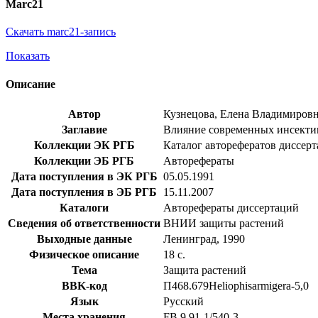
Marc21
Скачать marc21-запись
Показать
Описание
Автор
Кузнецова, Елена Владимиров
Заглавие
Влияние современных инсектицид
Коллекции ЭК РГБ
Каталог авторефератов диссер
Коллекции ЭБ РГБ
Авторефераты
Дата поступления в ЭК РГБ
05.05.1991
Дата поступления в ЭБ РГБ
15.11.2007
Каталоги
Авторефераты диссертаций
Сведения об ответственности
ВНИИ защиты растений
Выходные данные
Ленинград, 1990
Физическое описание
18 с.
Тема
Защита растений
BBK-код
П468.679Heliophisarmigera-5,0
Язык
Русский
Места хранения
FB 9 91-1/540-3