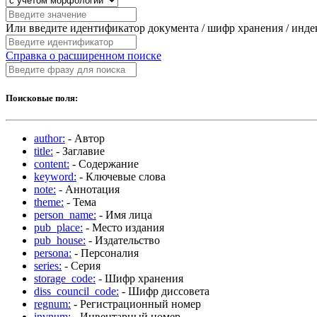
Или введите идентификатор документа / шифр хранения / инд
Справка о расширенном поиске
Поисковые поля:
author:
- Автор
title:
- Заглавие
content:
- Содержание
keyword:
- Ключевые слова
note:
- Аннотация
theme:
- Тема
person_name:
- Имя лица
pub_place:
- Место издания
pub_house:
- Издательство
persona:
- Персоналия
series:
- Серия
storage_code:
- Шифр хранения
diss_council_code:
- Шифр диссовета
regnum:
- Регистрационный номер
invnum:
- Инвентарный номер