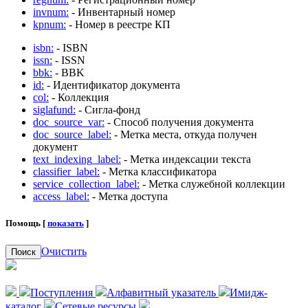
invnum:
- Инвентарный номер
kpnum:
- Номер в реестре КП
isbn:
- ISBN
issn:
- ISSN
bbk:
- BBK
id:
- Идентификатор документа
col:
- Коллекция
siglafund:
- Сигла-фонд
doc_source_var:
- Способ получения документа
doc_source_label:
- Метка места, откуда получен
документ
text_indexing_label:
- Метка индексации текста
classifier_label:
- Метка классификатора
service_collection_label:
- Метка служебной коллекции
access_label:
- Метка доступа
Помощь [
показать
]
Очистить
Поиск
Поступления
Алфавитный указатель
Имидж-
каталог
Сетевые ресурсы