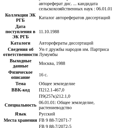
автореферат дис. ... кандидата
сельскохозяйственных наук : 06.01.01
Коллекции ЭК
Каталог авторефератов диссертаций
РГБ
Дата
поступления в
11.10.1988
ЭК РГБ
Каталоги
Авторефераты диссертаций
Сведения об
Ун-т дружбы народов им. Партриса
ответственности
Лумумбы
Выходные
Москва, 1988
данные
Физическое
16 с.
описание
Тема
Общее земледелие
BBK-код
П212.1-467,0
П9(257к)212.1,0
06.01.01: Общее земледелие,
Специальность
растениеводство
Язык
Русский
Места хранения
FB 9 88-7/2071-7
FB 9 88-7/2072-5