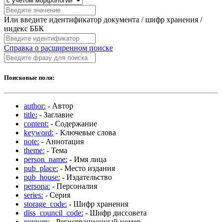
Или введите идентификатор документа / шифр хранения /
индекс ББК
Справка о расширенном поиске
Поисковые поля:
author:
- Автор
title:
- Заглавие
content:
- Содержание
keyword:
- Ключевые слова
note:
- Аннотация
theme:
- Тема
person_name:
- Имя лица
pub_place:
- Место издания
pub_house:
- Издательство
persona:
- Персоналия
series:
- Серия
storage_code:
- Шифр хранения
diss_council_code:
- Шифр диссовета
regnum:
- Регистрационный номер