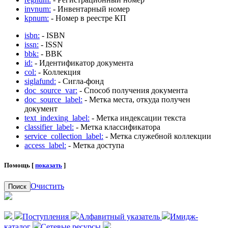
invnum:
- Инвентарный номер
kpnum:
- Номер в реестре КП
isbn:
- ISBN
issn:
- ISSN
bbk:
- BBK
id:
- Идентификатор документа
col:
- Коллекция
siglafund:
- Сигла-фонд
doc_source_var:
- Способ получения документа
doc_source_label:
- Метка места, откуда получен
документ
text_indexing_label:
- Метка индексации текста
classifier_label:
- Метка классификатора
service_collection_label:
- Метка служебной коллекции
access_label:
- Метка доступа
Помощь [
показать
]
Очистить
Поиск
Поступления
Алфавитный указатель
Имидж-
каталог
Сетевые ресурсы