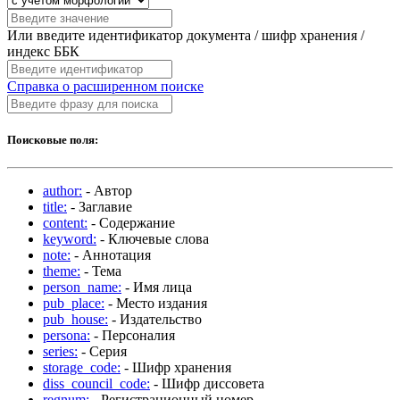
Или введите идентификатор документа / шифр хранения /
индекс ББК
Справка о расширенном поиске
Поисковые поля:
author:
- Автор
title:
- Заглавие
content:
- Содержание
keyword:
- Ключевые слова
note:
- Аннотация
theme:
- Тема
person_name:
- Имя лица
pub_place:
- Место издания
pub_house:
- Издательство
persona:
- Персоналия
series:
- Серия
storage_code:
- Шифр хранения
diss_council_code:
- Шифр диссовета
regnum:
- Регистрационный номер