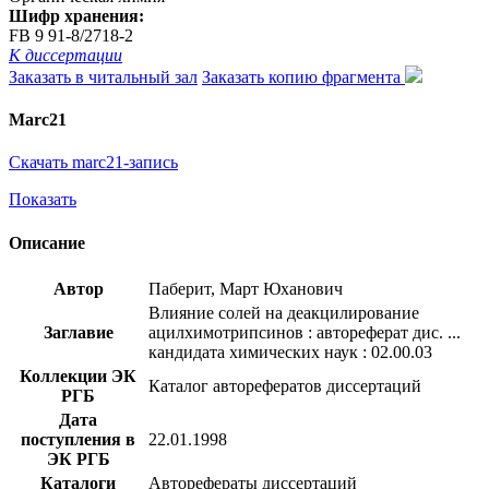
Шифр хранения:
FB 9 91-8/2718-2
К диссертации
Заказать в читальный зал
Заказать копию фрагмента
Marc21
Скачать marc21-запись
Показать
Описание
Автор
Паберит, Март Юханович
Влияние солей на деакцилирование
Заглавие
ацилхимотрипсинов : автореферат дис. ...
кандидата химических наук : 02.00.03
Коллекции ЭК
Каталог авторефератов диссертаций
РГБ
Дата
поступления в
22.01.1998
ЭК РГБ
Каталоги
Авторефераты диссертаций