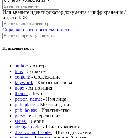
Или введите идентификатор документа / шифр хранения /
индекс ББК
Справка о расширенном поиске
Поисковые поля:
author:
- Автор
title:
- Заглавие
content:
- Содержание
keyword:
- Ключевые слова
note:
- Аннотация
theme:
- Тема
person_name:
- Имя лица
pub_place:
- Место издания
pub_house:
- Издательство
persona:
- Персоналия
series:
- Серия
storage_code:
- Шифр хранения
diss_council_code:
- Шифр диссовета
regnum:
- Регистрационный номер