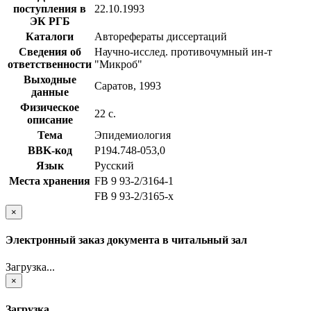
поступления в
22.10.1993
ЭК РГБ
Каталоги
Авторефераты диссертаций
Сведения об
Научно-исслед. противочумный ин-т
ответственности
"Микроб"
Выходные
Саратов, 1993
данные
Физическое
22 с.
описание
Тема
Эпидемиология
BBK-код
Р194.748-053,0
Язык
Русский
Места хранения
FB 9 93-2/3164-1
FB 9 93-2/3165-x
×
Электронный заказ документа в читальный зал
Загрузка...
×
Загрузка...