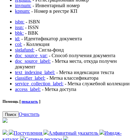
invnum:
- Инвентарный номер
kpnum:
- Номер в реестре КП
isbn:
- ISBN
issn:
- ISSN
bbk:
- BBK
id:
- Идентификатор документа
col:
- Коллекция
siglafund:
- Сигла-фонд
doc_source_var:
- Способ получения документа
doc_source_label:
- Метка места, откуда получен
документ
text_indexing_label:
- Метка индексации текста
classifier_label:
- Метка классификатора
service_collection_label:
- Метка служебной коллекции
access_label:
- Метка доступа
Помощь [
показать
]
Очистить
Поиск
Поступления
Алфавитный указатель
Имидж-
каталог
Сетевые ресурсы