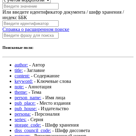
Или введите идентификатор документа / шифр хранения /
индекс ББК
Справка о расширенном поиске
Поисковые поля:
author:
- Автор
title:
- Заглавие
content:
- Содержание
keyword:
- Ключевые слова
note:
- Аннотация
theme:
- Тема
person_name:
- Имя лица
pub_place:
- Место издания
pub_house:
- Издательство
persona:
- Персоналия
series:
- Серия
storage_code:
- Шифр хранения
diss_council_code:
- Шифр диссовета
regnum:
- Регистрационный номер