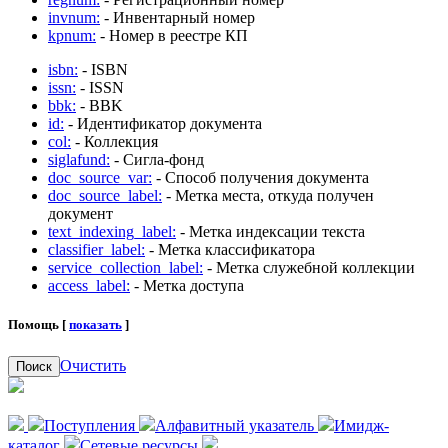
invnum:
- Инвентарный номер
kpnum:
- Номер в реестре КП
isbn:
- ISBN
issn:
- ISSN
bbk:
- BBK
id:
- Идентификатор документа
col:
- Коллекция
siglafund:
- Сигла-фонд
doc_source_var:
- Способ получения документа
doc_source_label:
- Метка места, откуда получен
документ
text_indexing_label:
- Метка индексации текста
classifier_label:
- Метка классификатора
service_collection_label:
- Метка служебной коллекции
access_label:
- Метка доступа
Помощь [
показать
]
Очистить
Поиск
Поступления
Алфавитный указатель
Имидж-
каталог
Сетевые ресурсы