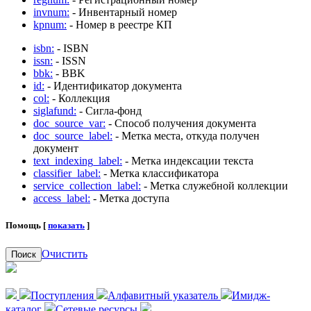
invnum:
- Инвентарный номер
kpnum:
- Номер в реестре КП
isbn:
- ISBN
issn:
- ISSN
bbk:
- BBK
id:
- Идентификатор документа
col:
- Коллекция
siglafund:
- Сигла-фонд
doc_source_var:
- Способ получения документа
doc_source_label:
- Метка места, откуда получен
документ
text_indexing_label:
- Метка индексации текста
classifier_label:
- Метка классификатора
service_collection_label:
- Метка служебной коллекции
access_label:
- Метка доступа
Помощь [
показать
]
Очистить
Поиск
Поступления
Алфавитный указатель
Имидж-
каталог
Сетевые ресурсы