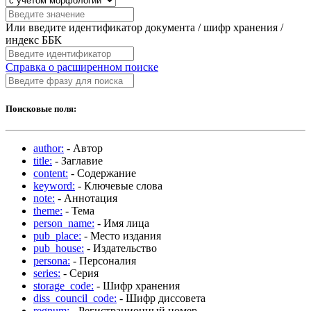
Или введите идентификатор документа / шифр хранения /
индекс ББК
Справка о расширенном поиске
Поисковые поля:
author:
- Автор
title:
- Заглавие
content:
- Содержание
keyword:
- Ключевые слова
note:
- Аннотация
theme:
- Тема
person_name:
- Имя лица
pub_place:
- Место издания
pub_house:
- Издательство
persona:
- Персоналия
series:
- Серия
storage_code:
- Шифр хранения
diss_council_code:
- Шифр диссовета
regnum:
- Регистрационный номер