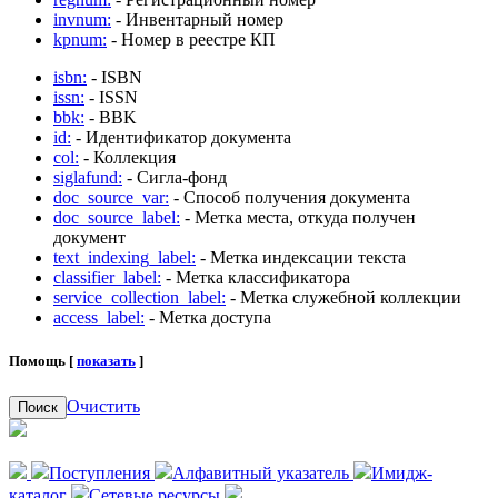
invnum:
- Инвентарный номер
kpnum:
- Номер в реестре КП
isbn:
- ISBN
issn:
- ISSN
bbk:
- BBK
id:
- Идентификатор документа
col:
- Коллекция
siglafund:
- Сигла-фонд
doc_source_var:
- Способ получения документа
doc_source_label:
- Метка места, откуда получен
документ
text_indexing_label:
- Метка индексации текста
classifier_label:
- Метка классификатора
service_collection_label:
- Метка служебной коллекции
access_label:
- Метка доступа
Помощь [
показать
]
Очистить
Поиск
Поступления
Алфавитный указатель
Имидж-
каталог
Сетевые ресурсы