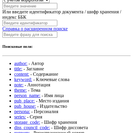
Или введите идентификатор документа / шифр хранения /
индекс ББК
Справка о расширенном поиске
Поисковые поля:
author:
- Автор
title:
- Заглавие
content:
- Содержание
keyword:
- Ключевые слова
note:
- Аннотация
theme:
- Тема
person_name:
- Имя лица
pub_place:
- Место издания
pub_house:
- Издательство
persona:
- Персоналия
series:
- Серия
storage_code:
- Шифр хранения
diss_council_code:
- Шифр диссовета
regnum:
- Регистрационный номер