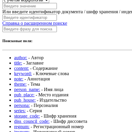
Или введите идентификатор документа / шифр хранения / инд
Справка о расширенном поиске
Поисковые поля:
author:
- Автор
title:
- Заглавие
content:
- Содержание
keyword:
- Ключевые слова
note:
- Аннотация
theme:
- Тема
person_name:
- Имя лица
pub_place:
- Место издания
pub_house:
- Издательство
persona:
- Персоналия
series:
- Серия
storage_code:
- Шифр хранения
diss_council_code:
- Шифр диссовета
regnum:
- Регистрационный номер
invnum:
- Инвентарный номер