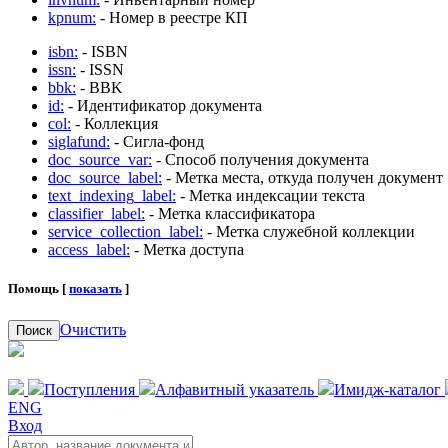
kpnum:
- Номер в реестре КП
isbn:
- ISBN
issn:
- ISSN
bbk:
- BBK
id:
- Идентификатор документа
col:
- Коллекция
siglafund:
- Сигла-фонд
doc_source_var:
- Способ получения документа
doc_source_label:
- Метка места, откуда получен документ
text_indexing_label:
- Метка индексации текста
classifier_label:
- Метка классификатора
service_collection_label:
- Метка служебной коллекции
access_label:
- Метка доступа
Помощь [
показать
]
Очистить
Поиск
Поступления
Алфавитный указатель
Имидж-каталог
ENG
Вход