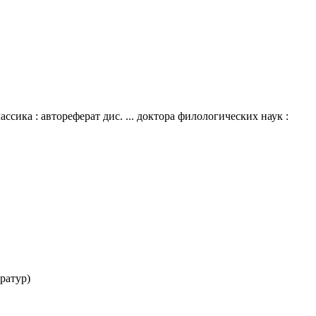
ика : автореферат дис. ... доктора филологических наук :
ратур)