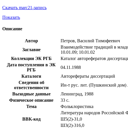
Скачать marc21-запись
Показать
Описание
Автор
Петров, Василий Тимофеевич
Взаимодействие традиций в младо
Заглавие
10.01.09; 10.01.02
Коллекции ЭК РГБ
Каталог авторефератов диссертац
Дата поступления в ЭК
04.11.1988
РГБ
Каталоги
Авторефераты диссертаций
Сведения об
Ин-т рус. лит. (Пушкинский дом
ответственности
Выходные данные
Ленинград, 1988
Физическое описание
33 с.
Тема
Фольклористика
Литература народов Российской Ф
BBK-код
Ш5(2)-31,0
Ш3(2)-316,0