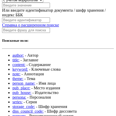
Или введите идентификатор документа / шифр хранения /
индекс ББК
Справка о расширенном поиске
Поисковые поля:
author:
- Автор
title:
- Заглавие
content:
- Содержание
keyword:
- Ключевые слова
note:
- Аннотация
theme:
- Тема
person_name:
- Имя лица
pub_place:
- Место издания
pub_house:
- Издательство
persona:
- Персоналия
series:
- Серия
storage_code:
- Шифр хранения
diss_council_code:
- Шифр диссовета
regnum:
- Регистрационный номер