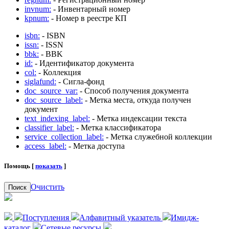
invnum:
- Инвентарный номер
kpnum:
- Номер в реестре КП
isbn:
- ISBN
issn:
- ISSN
bbk:
- BBK
id:
- Идентификатор документа
col:
- Коллекция
siglafund:
- Сигла-фонд
doc_source_var:
- Способ получения документа
doc_source_label:
- Метка места, откуда получен
документ
text_indexing_label:
- Метка индексации текста
classifier_label:
- Метка классификатора
service_collection_label:
- Метка служебной коллекции
access_label:
- Метка доступа
Помощь [
показать
]
Очистить
Поиск
Поступления
Алфавитный указатель
Имидж-
каталог
Сетевые ресурсы