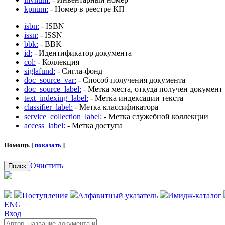
kpnum:
- Номер в реестре КП
isbn:
- ISBN
issn:
- ISSN
bbk:
- BBK
id:
- Идентификатор документа
col:
- Коллекция
siglafund:
- Сигла-фонд
doc_source_var:
- Способ получения документа
doc_source_label:
- Метка места, откуда получен документ
text_indexing_label:
- Метка индексации текста
classifier_label:
- Метка классификатора
service_collection_label:
- Метка служебной коллекции
access_label:
- Метка доступа
Помощь [
показать
]
Очистить
Поиск
Поступления
Алфавитный указатель
Имидж-каталог
ENG
Вход