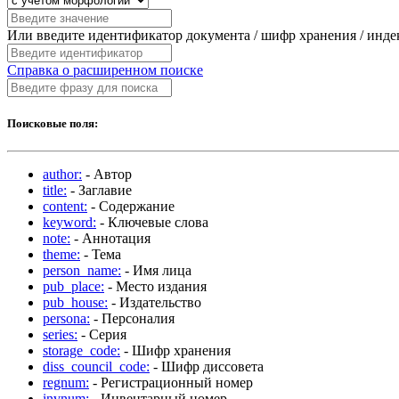
Или введите идентификатор документа / шифр хранения / инд
Справка о расширенном поиске
Поисковые поля:
author:
- Автор
title:
- Заглавие
content:
- Содержание
keyword:
- Ключевые слова
note:
- Аннотация
theme:
- Тема
person_name:
- Имя лица
pub_place:
- Место издания
pub_house:
- Издательство
persona:
- Персоналия
series:
- Серия
storage_code:
- Шифр хранения
diss_council_code:
- Шифр диссовета
regnum:
- Регистрационный номер
invnum:
- Инвентарный номер