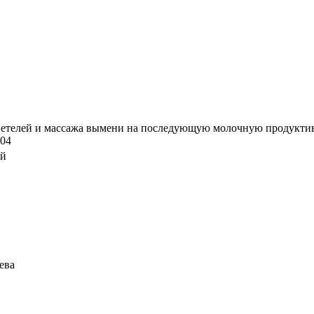
телей и массажа вымени на последующую молочную продуктивнос
.04
ий
зева