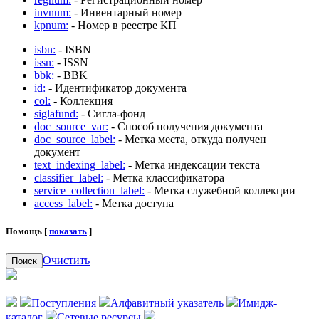
invnum:
- Инвентарный номер
kpnum:
- Номер в реестре КП
isbn:
- ISBN
issn:
- ISSN
bbk:
- BBK
id:
- Идентификатор документа
col:
- Коллекция
siglafund:
- Сигла-фонд
doc_source_var:
- Способ получения документа
doc_source_label:
- Метка места, откуда получен
документ
text_indexing_label:
- Метка индексации текста
classifier_label:
- Метка классификатора
service_collection_label:
- Метка служебной коллекции
access_label:
- Метка доступа
Помощь [
показать
]
Очистить
Поиск
Поступления
Алфавитный указатель
Имидж-
каталог
Сетевые ресурсы