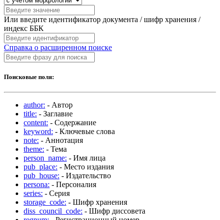
Или введите идентификатор документа / шифр хранения /
индекс ББК
Справка о расширенном поиске
Поисковые поля:
author:
- Автор
title:
- Заглавие
content:
- Содержание
keyword:
- Ключевые слова
note:
- Аннотация
theme:
- Тема
person_name:
- Имя лица
pub_place:
- Место издания
pub_house:
- Издательство
persona:
- Персоналия
series:
- Серия
storage_code:
- Шифр хранения
diss_council_code:
- Шифр диссовета
regnum:
- Регистрационный номер