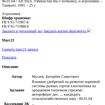
06.01.04 / АН Респ. Узбекистан Ин-т почвовед. и агрохимии. -
Ташкент, 1991. - 25 с.
Агрохимия
Шифр хранения:
FB 9 91-7/1987-8
FB 9 91-7/1988-6
Заказать в читальный зал
Заказать копию фрагмента
Marc21
Скачать marc21-запись
Показать
Описание
Автор
Мусаев, Батирбек Саметович
Влияние удобрений на развитие корневой
системы разных сортов хлопчатника на
Заглавие
орошаемом типичном сероземе :
автореферат дис. ... кандидата
сельскохозяйственных наук : 06.01.04
Коллекции ЭК