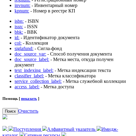
invnum:
- Инвентарный номер
kpnum:
- Номер в реестре КП
isbn:
- ISBN
issn:
- ISSN
bbk:
- BBK
id:
- Идентификатор документа
col:
- Коллекция
siglafund:
- Сигла-фонд
doc_source_var:
- Способ получения документа
doc_source_label:
- Метка места, откуда получен
документ
text_indexing_label:
- Метка индексации текста
classifier_label:
- Метка классификатора
service_collection_label:
- Метка служебной коллекции
access_label:
- Метка доступа
Помощь [
показать
]
Очистить
Поиск
Поступления
Алфавитный указатель
Имидж-
каталог
Сетевые ресурсы