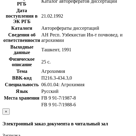
Каталог авторефератов диссертаций
РГБ
Дата
поступления в
21.02.1992
ЭК РГБ
Каталоги
Авторефераты диссертаций
Сведения об
АН Респ. Узбекистан Ин-т почвовед. и
ответственности
агрохимии
Выходные
Ташкент, 1991
данные
Физическое
25 с.
описание
Тема
Агрохимия
BBK-код
П216.3-434.3,0
Специальность
06.01.04: Агрохимия
Язык
Русский
Места хранения
FB 9 91-7/1987-8
FB 9 91-7/1988-6
×
Электронный заказ документа в читальный зал
Загрузка...