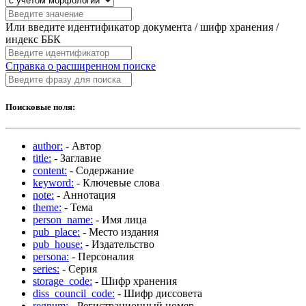
Или введите идентификатор документа / шифр хранения /
индекс ББК
Справка о расширенном поиске
Поисковые поля:
author:
- Автор
title:
- Заглавие
content:
- Содержание
keyword:
- Ключевые слова
note:
- Аннотация
theme:
- Тема
person_name:
- Имя лица
pub_place:
- Место издания
pub_house:
- Издательство
persona:
- Персоналия
series:
- Серия
storage_code:
- Шифр хранения
diss_council_code:
- Шифр диссовета
regnum:
- Регистрационный номер