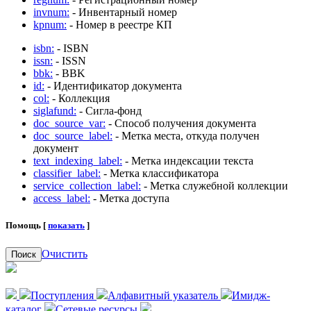
invnum:
- Инвентарный номер
kpnum:
- Номер в реестре КП
isbn:
- ISBN
issn:
- ISSN
bbk:
- BBK
id:
- Идентификатор документа
col:
- Коллекция
siglafund:
- Сигла-фонд
doc_source_var:
- Способ получения документа
doc_source_label:
- Метка места, откуда получен
документ
text_indexing_label:
- Метка индексации текста
classifier_label:
- Метка классификатора
service_collection_label:
- Метка служебной коллекции
access_label:
- Метка доступа
Помощь [
показать
]
Очистить
Поиск
Поступления
Алфавитный указатель
Имидж-
каталог
Сетевые ресурсы