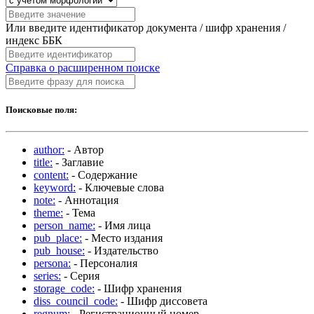
Или введите идентификатор документа / шифр хранения /
индекс ББК
Справка о расширенном поиске
Поисковые поля:
author:
- Автор
title:
- Заглавие
content:
- Содержание
keyword:
- Ключевые слова
note:
- Аннотация
theme:
- Тема
person_name:
- Имя лица
pub_place:
- Место издания
pub_house:
- Издательство
persona:
- Персоналия
series:
- Серия
storage_code:
- Шифр хранения
diss_council_code:
- Шифр диссовета
regnum:
- Регистрационный номер