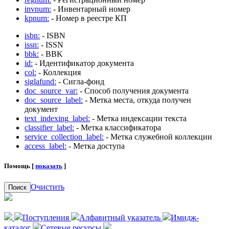
invnum:
- Инвентарный номер
kpnum:
- Номер в реестре КП
isbn:
- ISBN
issn:
- ISSN
bbk:
- BBK
id:
- Идентификатор документа
col:
- Коллекция
siglafund:
- Сигла-фонд
doc_source_var:
- Способ получения документа
doc_source_label:
- Метка места, откуда получен
документ
text_indexing_label:
- Метка индексации текста
classifier_label:
- Метка классификатора
service_collection_label:
- Метка служебной коллекции
access_label:
- Метка доступа
Помощь [
показать
]
Очистить
Поиск
Поступления
Алфавитный указатель
Имидж-
каталог
Сетевые ресурсы