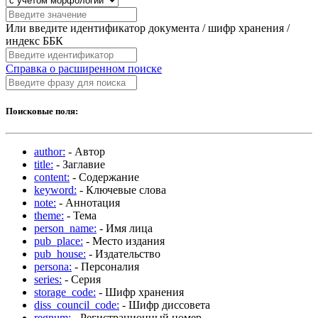
Или введите идентификатор документа / шифр хранения /
индекс ББК
Справка о расширенном поиске
Поисковые поля:
author:
- Автор
title:
- Заглавие
content:
- Содержание
keyword:
- Ключевые слова
note:
- Аннотация
theme:
- Тема
person_name:
- Имя лица
pub_place:
- Место издания
pub_house:
- Издательство
persona:
- Персоналия
series:
- Серия
storage_code:
- Шифр хранения
diss_council_code:
- Шифр диссовета
regnum:
- Регистрационный номер