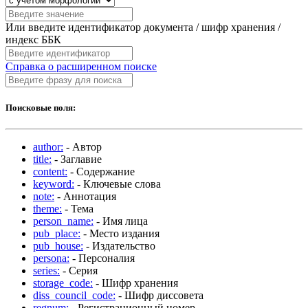
Или введите идентификатор документа / шифр хранения /
индекс ББК
Справка о расширенном поиске
Поисковые поля:
author:
- Автор
title:
- Заглавие
content:
- Содержание
keyword:
- Ключевые слова
note:
- Аннотация
theme:
- Тема
person_name:
- Имя лица
pub_place:
- Место издания
pub_house:
- Издательство
persona:
- Персоналия
series:
- Серия
storage_code:
- Шифр хранения
diss_council_code:
- Шифр диссовета
regnum:
- Регистрационный номер