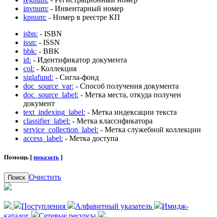
invnum:
- Инвентарный номер
kpnum:
- Номер в реестре КП
isbn:
- ISBN
issn:
- ISSN
bbk:
- BBK
id:
- Идентификатор документа
col:
- Коллекция
siglafund:
- Сигла-фонд
doc_source_var:
- Способ получения документа
doc_source_label:
- Метка места, откуда получен
документ
text_indexing_label:
- Метка индексации текста
classifier_label:
- Метка классификатора
service_collection_label:
- Метка служебной коллекции
access_label:
- Метка доступа
Помощь [
показать
]
Очистить
Поиск
Поступления
Алфавитный указатель
Имидж-
каталог
Сетевые ресурсы