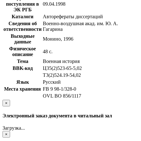
поступления в
09.04.1998
ЭК РГБ
Каталоги
Авторефераты диссертаций
Сведения об
Военно-воздушная акад. им. Ю. А.
ответственности
Гагарина
Выходные
Монино, 1996
данные
Физическое
48 с.
описание
Тема
Военная история
BBK-код
Ц35(2)523-65-5,02
Т3(2)524.19-54,02
Язык
Русский
Места хранения
FB 9 98-1/328-0
OVL ВО 856/1117
×
Электронный заказ документа в читальный зал
Загрузка...
×