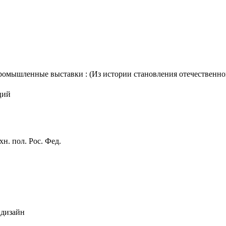
мышленные выставки : (Из истории становления отечественного д
ций
н. пол. Рос. Фед.
 дизайн