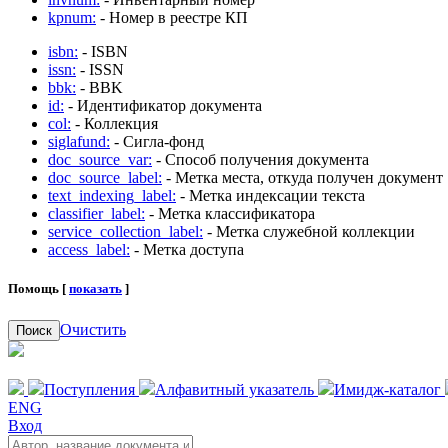
kpnum:
- Номер в реестре КП
isbn:
- ISBN
issn:
- ISSN
bbk:
- BBK
id:
- Идентификатор документа
col:
- Коллекция
siglafund:
- Сигла-фонд
doc_source_var:
- Способ получения документа
doc_source_label:
- Метка места, откуда получен документ
text_indexing_label:
- Метка индексации текста
classifier_label:
- Метка классификатора
service_collection_label:
- Метка служебной коллекции
access_label:
- Метка доступа
Помощь [
показать
]
Очистить
Поиск
Поступления
Алфавитный указатель
Имидж-каталог
ENG
Вход