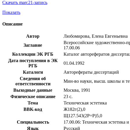
Скачать marc21-запись
Показать
Описание
Автор
Любомирова, Елена Евгеньевна
Всероссийские художественно-про
Заглавие
17.00.06
Коллекции ЭК РГБ
Каталог авторефератов диссерта
Дата поступления в ЭК
01.04.1992
РГБ
Каталоги
Авторефераты диссертаций
Сведения об
Мин-во науки, высш. школы и тех
ответственности
Выходные данные
Москва, 1991
Физическое описание
23 с.
Тема
Техническая эстетика
BBK-код
Ж182г(2),0
Щ127.543(2Р=Р)5,0
Специальность
17.00.06: Техническая эстетика и
Язык
Русский