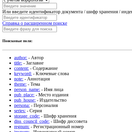
Или введите идентификатор документа / шифр хранения / инд
Справка о расширенном поиске
Поисковые поля:
author:
- Автор
title:
- Заглавие
content:
- Содержание
keyword:
- Ключевые слова
note:
- Аннотация
theme:
- Тема
person_name:
- Имя лица
pub_place:
- Место издания
pub_house:
- Издательство
persona:
- Персоналия
series:
- Серия
storage_code:
- Шифр хранения
diss_council_code:
- Шифр диссовета
regnum:
- Регистрационный номер
invnum:
- Инвентарный номер