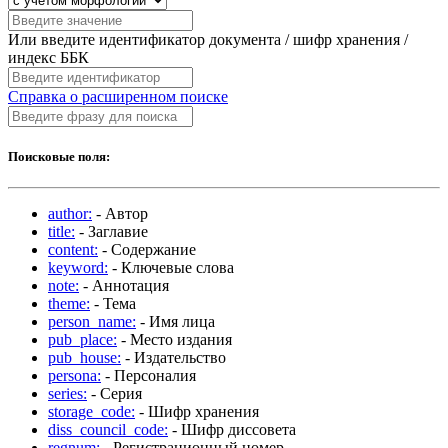
Или введите идентификатор документа / шифр хранения /
индекс ББК
Справка о расширенном поиске
Поисковые поля:
author:
- Автор
title:
- Заглавие
content:
- Содержание
keyword:
- Ключевые слова
note:
- Аннотация
theme:
- Тема
person_name:
- Имя лица
pub_place:
- Место издания
pub_house:
- Издательство
persona:
- Персоналия
series:
- Серия
storage_code:
- Шифр хранения
diss_council_code:
- Шифр диссовета
regnum:
- Регистрационный номер