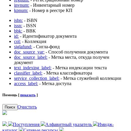
invnum:
- Инвентарный номер
kpnum:
- Номер в реестре КП
isbn:
- ISBN
issn:
- ISSN
bbk:
- BBK
id:
- Идентификатор документа
col:
- Коллекция
siglafund:
- Сигла-фонд
doc_source_var:
- Способ получения документа
doc_source_label:
- Метка места, откуда получен
документ
text_indexing_label:
- Метка индексации текста
classifier_label:
- Метка классификатора
service_collection_label:
- Метка служебной коллекции
access_label:
- Метка доступа
Помощь [
показать
]
Очистить
Поиск
Поступления
Алфавитный указатель
Имидж-
каталог
Сетевые ресурсы