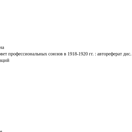
на
т профессиональных союзов в 1918-1920 гг. : автореферат дис. .
таций
я