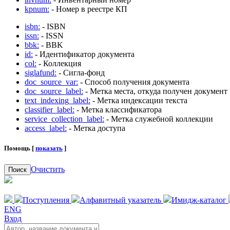
kpnum:
- Номер в реестре КП
isbn:
- ISBN
issn:
- ISSN
bbk:
- BBK
id:
- Идентификатор документа
col:
- Коллекция
siglafund:
- Сигла-фонд
doc_source_var:
- Способ получения документа
doc_source_label:
- Метка места, откуда получен документ
text_indexing_label:
- Метка индексации текста
classifier_label:
- Метка классификатора
service_collection_label:
- Метка служебной коллекции
access_label:
- Метка доступа
Помощь [
показать
]
Очистить
Поиск
Поступления
Алфавитный указатель
Имидж-каталог
ENG
Вход