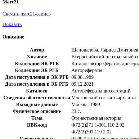
Marc21
Скачать marc21-запись
Показать
Описание
Автор
Шаповалова, Лариса Дмитриев
Заглавие
Всероссийский центральный сове
Коллекции ЭК РГБ
Каталог авторефератов диссер
Коллекции ЭБ РГБ
Авторефераты
Дата поступления в ЭК РГБ
09.08.1989
Дата поступления в ЭБ РГБ
09.12.2021
Каталоги
Авторефераты диссертаций
Сведения об ответственности
Московский гос. ист.-арх. ин-т
Выходные данные
Москва, 1989
Физическое описание
23 с.
Тема
Отечественная история
BBK-код
Ф72(2)271.1-301.110.2,02
Ф72(2)301.110.2,02
Специальность
07.00.02: Отечественная истори