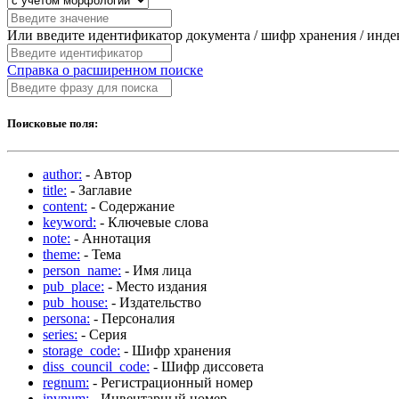
Или введите идентификатор документа / шифр хранения / инд
Справка о расширенном поиске
Поисковые поля:
author:
- Автор
title:
- Заглавие
content:
- Содержание
keyword:
- Ключевые слова
note:
- Аннотация
theme:
- Тема
person_name:
- Имя лица
pub_place:
- Место издания
pub_house:
- Издательство
persona:
- Персоналия
series:
- Серия
storage_code:
- Шифр хранения
diss_council_code:
- Шифр диссовета
regnum:
- Регистрационный номер
invnum:
- Инвентарный номер