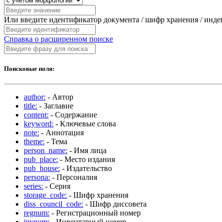
Или введите идентификатор документа / шифр хранения / инд
Справка о расширенном поиске
Поисковые поля:
author:
- Автор
title:
- Заглавие
content:
- Содержание
keyword:
- Ключевые слова
note:
- Аннотация
theme:
- Тема
person_name:
- Имя лица
pub_place:
- Место издания
pub_house:
- Издательство
persona:
- Персоналия
series:
- Серия
storage_code:
- Шифр хранения
diss_council_code:
- Шифр диссовета
regnum:
- Регистрационный номер
invnum:
- Инвентарный номер