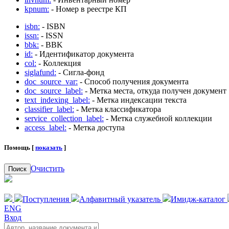
kpnum:
- Номер в реестре КП
isbn:
- ISBN
issn:
- ISSN
bbk:
- BBK
id:
- Идентификатор документа
col:
- Коллекция
siglafund:
- Сигла-фонд
doc_source_var:
- Способ получения документа
doc_source_label:
- Метка места, откуда получен документ
text_indexing_label:
- Метка индексации текста
classifier_label:
- Метка классификатора
service_collection_label:
- Метка служебной коллекции
access_label:
- Метка доступа
Помощь [
показать
]
Очистить
Поиск
Поступления
Алфавитный указатель
Имидж-каталог
ENG
Вход