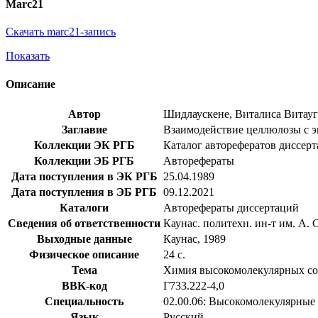
Marc21
Скачать marc21-запись
Показать
Описание
Автор
Шидлаускене, Виталиса Витау
Заглавие
Взаимодействие целлюлозы с эп
Коллекции ЭК РГБ
Каталог авторефератов диссер
Коллекции ЭБ РГБ
Авторефераты
Дата поступления в ЭК РГБ
25.04.1989
Дата поступления в ЭБ РГБ
09.12.2021
Каталоги
Авторефераты диссертаций
Сведения об ответственности
Каунас. политехн. ин-т им. А. 
Выходные данные
Каунас, 1989
Физическое описание
24 с.
Тема
Химия высокомолекулярных с
BBK-код
Г733.222-4,0
Специальность
02.00.06: Высокомолекулярные
Язык
Русский