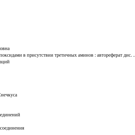
говна
оксидами в присутствии третичных аминов : автореферат дис. ...
таций
Снечкуса
оединений
 соединения