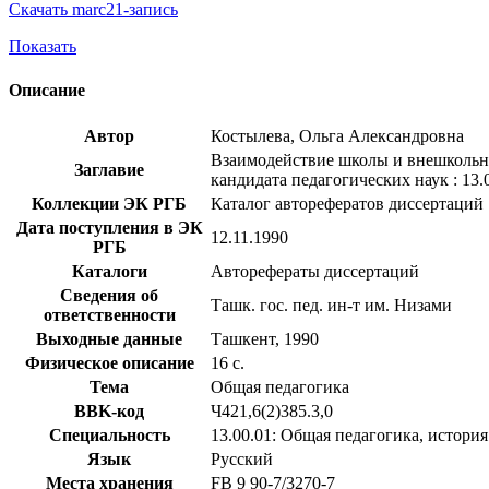
Скачать marc21-запись
Показать
Описание
Автор
Костылева, Ольга Александровна
Взаимодействие школы и внешкольны
Заглавие
кандидата педагогических наук : 13.
Коллекции ЭК РГБ
Каталог авторефератов диссертаций
Дата поступления в ЭК
12.11.1990
РГБ
Каталоги
Авторефераты диссертаций
Сведения об
Ташк. гос. пед. ин-т им. Низами
ответственности
Выходные данные
Ташкент, 1990
Физическое описание
16 с.
Тема
Общая педагогика
BBK-код
Ч421,6(2)385.3,0
Специальность
13.00.01: Общая педагогика, истори
Язык
Русский
Места хранения
FB 9 90-7/3270-7