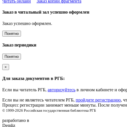
Читать онлайн
Заказ копии фрагмента
Заказ в читальный зал успешно оформлен
Заказ успешно оформлен.
Понятно
Заказ периодики
Понятно
×
Для заказа документов в РГБ:
Если вы читатель РГБ,
авторизуйтесь
в личном кабинете и офор
Если вы не являетесь читателем РГБ,
пройдите регистрацию
, ч
Процесс регистрации занимает меньше минуты. После получени
© 1999-2026
Российская государственная библиотека
РГБ
разработано в
Demliz