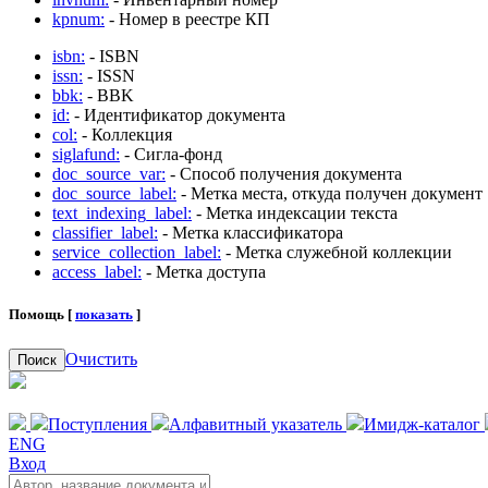
kpnum:
- Номер в реестре КП
isbn:
- ISBN
issn:
- ISSN
bbk:
- BBK
id:
- Идентификатор документа
col:
- Коллекция
siglafund:
- Сигла-фонд
doc_source_var:
- Способ получения документа
doc_source_label:
- Метка места, откуда получен документ
text_indexing_label:
- Метка индексации текста
classifier_label:
- Метка классификатора
service_collection_label:
- Метка служебной коллекции
access_label:
- Метка доступа
Помощь [
показать
]
Очистить
Поиск
Поступления
Алфавитный указатель
Имидж-каталог
ENG
Вход