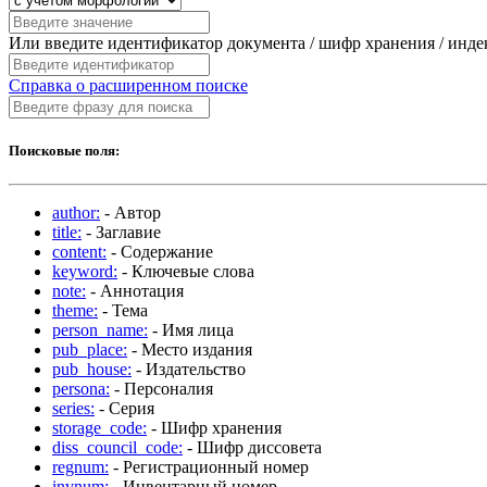
Или введите идентификатор документа / шифр хранения / инд
Справка о расширенном поиске
Поисковые поля:
author:
- Автор
title:
- Заглавие
content:
- Содержание
keyword:
- Ключевые слова
note:
- Аннотация
theme:
- Тема
person_name:
- Имя лица
pub_place:
- Место издания
pub_house:
- Издательство
persona:
- Персоналия
series:
- Серия
storage_code:
- Шифр хранения
diss_council_code:
- Шифр диссовета
regnum:
- Регистрационный номер
invnum:
- Инвентарный номер