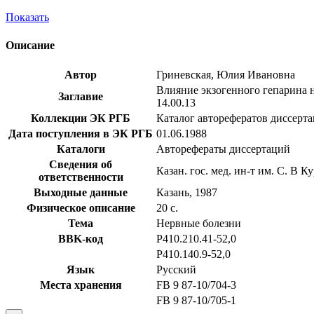
Показать
Описание
Автор
Гриневская, Юлия Ивановна
Влияние экзогенного гепарина н
Заглавие
14.00.13
Коллекции ЭК РГБ
Каталог авторефератов диссерт
Дата поступления в ЭК РГБ
01.06.1988
Каталоги
Авторефераты диссертаций
Сведения об
Казан. гос. мед. ин-т им. С. В К
ответственности
Выходные данные
Казань, 1987
Физическое описание
20 с.
Тема
Нервные болезни
BBK-код
Р410.210.41-52,0
Р410.140.9-52,0
Язык
Русский
Места хранения
FB 9 87-10/704-3
FB 9 87-10/705-1