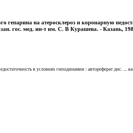
го гепарина на атеросклероз и коронарную недост
зан. гос. мед. ин-т им. С. В Курашева. - Казань, 1987
остаточность в условиях гиподинамии : автореферат дис. ... канд