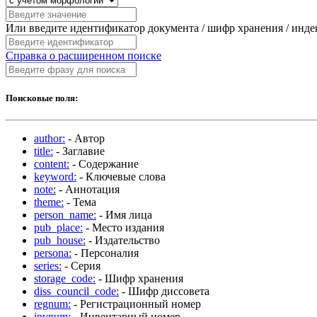
Или введите идентификатор документа / шифр хранения / инд
Справка о расширенном поиске
Поисковые поля:
author:
- Автор
title:
- Заглавие
content:
- Содержание
keyword:
- Ключевые слова
note:
- Аннотация
theme:
- Тема
person_name:
- Имя лица
pub_place:
- Место издания
pub_house:
- Издательство
persona:
- Персоналия
series:
- Серия
storage_code:
- Шифр хранения
diss_council_code:
- Шифр диссовета
regnum:
- Регистрационный номер
invnum:
- Инвентарный номер