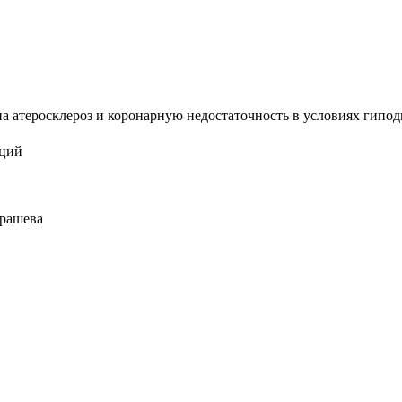
а атеросклероз и коронарную недостаточность в условиях гиподин
аций
урашева