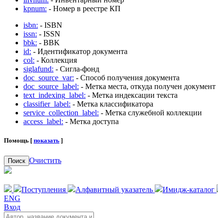
kpnum:
- Номер в реестре КП
isbn:
- ISBN
issn:
- ISSN
bbk:
- BBK
id:
- Идентификатор документа
col:
- Коллекция
siglafund:
- Сигла-фонд
doc_source_var:
- Способ получения документа
doc_source_label:
- Метка места, откуда получен документ
text_indexing_label:
- Метка индексации текста
classifier_label:
- Метка классификатора
service_collection_label:
- Метка служебной коллекции
access_label:
- Метка доступа
Помощь [
показать
]
Очистить
Поиск
Поступления
Алфавитный указатель
Имидж-каталог
ENG
Вход