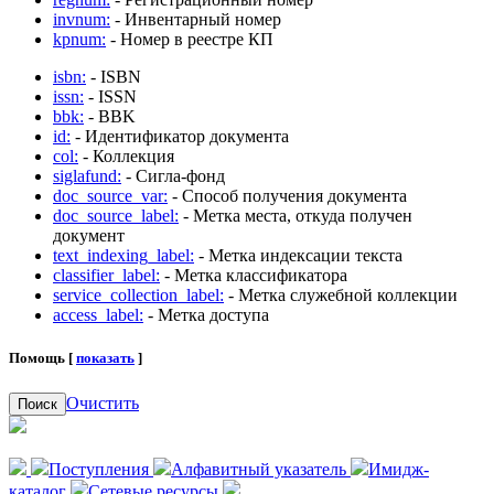
invnum:
- Инвентарный номер
kpnum:
- Номер в реестре КП
isbn:
- ISBN
issn:
- ISSN
bbk:
- BBK
id:
- Идентификатор документа
col:
- Коллекция
siglafund:
- Сигла-фонд
doc_source_var:
- Способ получения документа
doc_source_label:
- Метка места, откуда получен
документ
text_indexing_label:
- Метка индексации текста
classifier_label:
- Метка классификатора
service_collection_label:
- Метка служебной коллекции
access_label:
- Метка доступа
Помощь [
показать
]
Очистить
Поиск
Поступления
Алфавитный указатель
Имидж-
каталог
Сетевые ресурсы