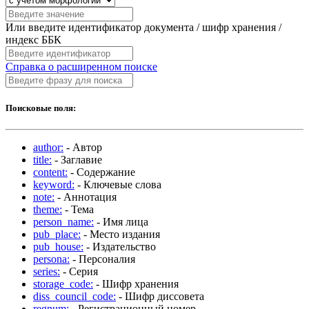
Или введите идентификатор документа / шифр хранения /
индекс ББК
Справка о расширенном поиске
Поисковые поля:
author:
- Автор
title:
- Заглавие
content:
- Содержание
keyword:
- Ключевые слова
note:
- Аннотация
theme:
- Тема
person_name:
- Имя лица
pub_place:
- Место издания
pub_house:
- Издательство
persona:
- Персоналия
series:
- Серия
storage_code:
- Шифр хранения
diss_council_code:
- Шифр диссовета
regnum:
- Регистрационный номер