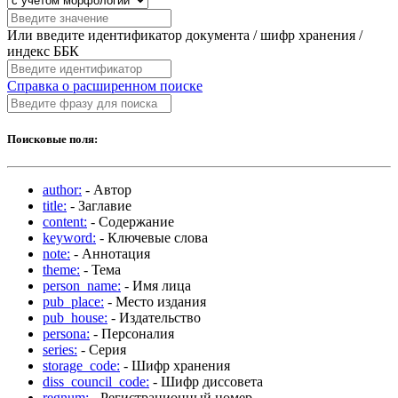
Или введите идентификатор документа / шифр хранения /
индекс ББК
Справка о расширенном поиске
Поисковые поля:
author:
- Автор
title:
- Заглавие
content:
- Содержание
keyword:
- Ключевые слова
note:
- Аннотация
theme:
- Тема
person_name:
- Имя лица
pub_place:
- Место издания
pub_house:
- Издательство
persona:
- Персоналия
series:
- Серия
storage_code:
- Шифр хранения
diss_council_code:
- Шифр диссовета
regnum:
- Регистрационный номер