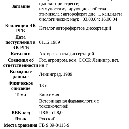
цыплят при стрессе;
Заглавие
иммуностимулирующие свойства
этимизола : автореферат дис. ... кандидата
биологических наук : 03.00.04; 16.00.04
Коллекции ЭК
Каталог авторефератов диссертаций
РГБ
Дата
поступления в
01.12.1989
ЭК РГБ
Каталоги
Авторефераты диссертаций
Сведения об
Гос. агропром. ком. СССР. Ленингр. вет.
ответственности
ин-т
Выходные
Ленинград, 1989
данные
Физическое
18 с.
описание
Тема
Биохимия
Ветеринарная фармакология с
токсикологией
BBK-код
П836.51-8,0
Язык
Русский
Места хранения
FB 9 89-8/115-9