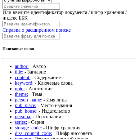
Или введите идентификатор документа / шифр хранения /
индекс ББК
Справка о расширенном поиске
Поисковые поля:
author:
- Автор
title:
- Заглавие
content:
- Содержание
keyword:
- Ключевые слова
note:
- Аннотация
theme:
- Тема
person_name:
- Имя лица
pub_place:
- Место издания
pub_house:
- Издательство
persona:
- Персоналия
series:
- Серия
storage_code:
- Шифр хранения
diss_council_code:
- Шифр диссовета
regnum:
- Регистрационный номер