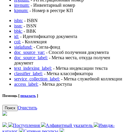
invnum:
- Инвентарный номер
kpnum:
- Номер в реестре КП
isbn:
- ISBN
issn:
- ISSN
bbk:
- BBK
id:
- Идентификатор документа
col:
- Коллекция
siglafund:
- Сигла-фонд
doc_source_var:
- Способ получения документа
doc_source_label:
- Метка места, откуда получен
документ
text_indexing_label:
- Метка индексации текста
classifier_label:
- Метка классификатора
service_collection_label:
- Метка служебной коллекции
access_label:
- Метка доступа
Помощь [
показать
]
Очистить
Поиск
Поступления
Алфавитный указатель
Имидж-
каталог
Сетевые ресурсы