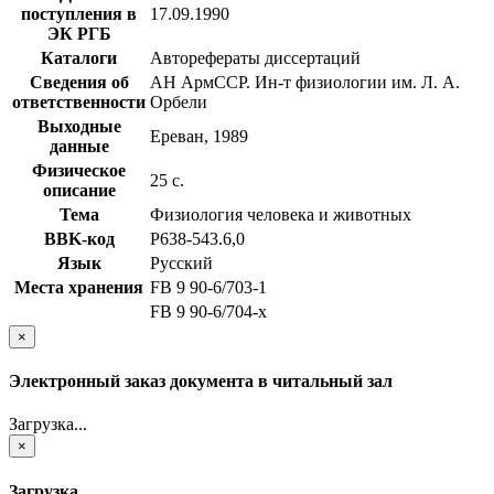
поступления в
17.09.1990
ЭК РГБ
Каталоги
Авторефераты диссертаций
Сведения об
АН АрмССР. Ин-т физиологии им. Л. А.
ответственности
Орбели
Выходные
Ереван, 1989
данные
Физическое
25 с.
описание
Тема
Физиология человека и животных
BBK-код
Р638-543.6,0
Язык
Русский
Места хранения
FB 9 90-6/703-1
FB 9 90-6/704-x
×
Электронный заказ документа в читальный зал
Загрузка...
×
Загрузка...