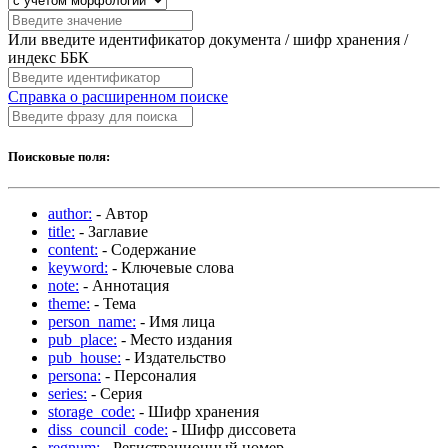
Или введите идентификатор документа / шифр хранения /
индекс ББК
Справка о расширенном поиске
Поисковые поля:
author:
- Автор
title:
- Заглавие
content:
- Содержание
keyword:
- Ключевые слова
note:
- Аннотация
theme:
- Тема
person_name:
- Имя лица
pub_place:
- Место издания
pub_house:
- Издательство
persona:
- Персоналия
series:
- Серия
storage_code:
- Шифр хранения
diss_council_code:
- Шифр диссовета
regnum:
- Регистрационный номер