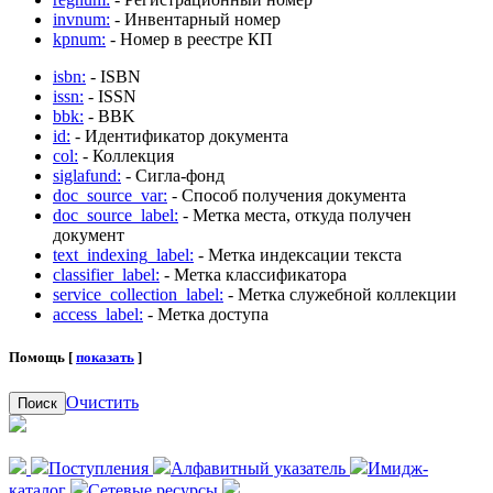
invnum:
- Инвентарный номер
kpnum:
- Номер в реестре КП
isbn:
- ISBN
issn:
- ISSN
bbk:
- BBK
id:
- Идентификатор документа
col:
- Коллекция
siglafund:
- Сигла-фонд
doc_source_var:
- Способ получения документа
doc_source_label:
- Метка места, откуда получен
документ
text_indexing_label:
- Метка индексации текста
classifier_label:
- Метка классификатора
service_collection_label:
- Метка служебной коллекции
access_label:
- Метка доступа
Помощь [
показать
]
Очистить
Поиск
Поступления
Алфавитный указатель
Имидж-
каталог
Сетевые ресурсы