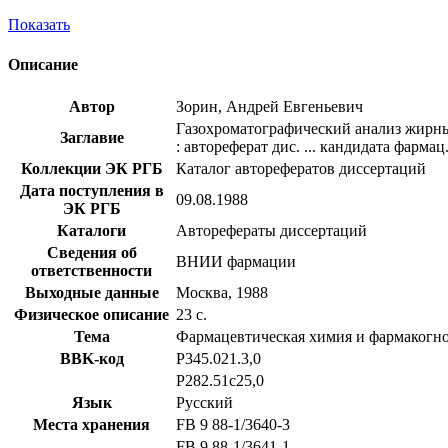
Показать
Описание
Автор
Зорин, Андрей Евгеньевич
Газохроматографический анализ жирны
Заглавие
: автореферат дис. ... кандидата фармац.
Коллекции ЭК РГБ
Каталог авторефератов диссертаций
Дата поступления в
09.08.1988
ЭК РГБ
Каталоги
Авторефераты диссертаций
Сведения об
ВНИИ фармации
ответственности
Выходные данные
Москва, 1988
Физическое описание
23 с.
Тема
Фармацевтическая химия и фармакогн
BBK-код
Р345.021.3,0
Р282.51с25,0
Язык
Русский
Места хранения
FB 9 88-1/3640-3
FB 9 88-1/3641-1