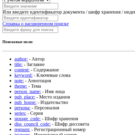
Или введите идентификатор документа / шифр хранения / инд
Справка о расширенном поиске
Поисковые поля:
author:
- Автор
title:
- Заглавие
content:
- Содержание
keyword:
- Ключевые слова
note:
- Аннотация
theme:
- Тема
person_name:
- Имя лица
pub_place:
- Место издания
pub_house:
- Издательство
persona:
- Персоналия
series:
- Серия
storage_code:
- Шифр хранения
diss_council_code:
- Шифр диссовета
regnum:
- Регистрационный номер
invnum:
- Инвентарный номер