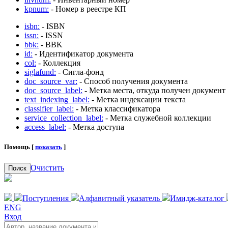
kpnum:
- Номер в реестре КП
isbn:
- ISBN
issn:
- ISSN
bbk:
- BBK
id:
- Идентификатор документа
col:
- Коллекция
siglafund:
- Сигла-фонд
doc_source_var:
- Способ получения документа
doc_source_label:
- Метка места, откуда получен документ
text_indexing_label:
- Метка индексации текста
classifier_label:
- Метка классификатора
service_collection_label:
- Метка служебной коллекции
access_label:
- Метка доступа
Помощь [
показать
]
Очистить
Поиск
Поступления
Алфавитный указатель
Имидж-каталог
ENG
Вход