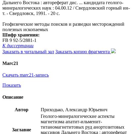
Дальнего Востока : автореферат дис. ... кандидата геолого-
минералогических наук : 04.00.12 / Свердловский горный ин-
т. - Свердловск, 1991. - 20 с.
Геофизические методы поисков и разведки месторождений
полезных ископаемых
Шифр хранения:
FB 9 92-5/2881-1
К диссертации
Заказать в читальный зал
Заказать копию фрагмента
Marc21
Скачать marc21-запись
Показать
Описание
Автор
Приходько, Александр Юрьевич
Геолого-минералогические аспекты
магнетизма апатит-ильменит-
титаномагнетитовых руд анортозитовых
Заглавие
массивов Дальнего Востока : автореферат