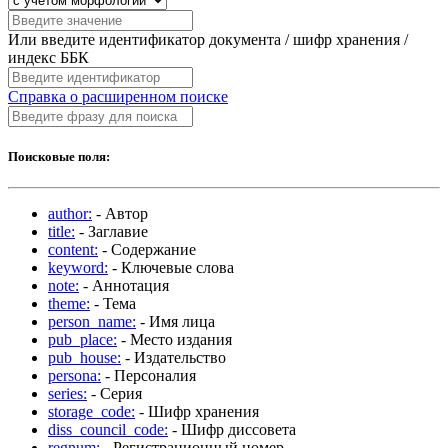
Или введите идентификатор документа / шифр хранения /
индекс ББК
Справка о расширенном поиске
Поисковые поля:
author:
- Автор
title:
- Заглавие
content:
- Содержание
keyword:
- Ключевые слова
note:
- Аннотация
theme:
- Тема
person_name:
- Имя лица
pub_place:
- Место издания
pub_house:
- Издательство
persona:
- Персоналия
series:
- Серия
storage_code:
- Шифр хранения
diss_council_code:
- Шифр диссовета
regnum:
- Регистрационный номер