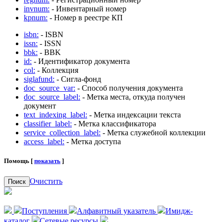
invnum:
- Инвентарный номер
kpnum:
- Номер в реестре КП
isbn:
- ISBN
issn:
- ISSN
bbk:
- BBK
id:
- Идентификатор документа
col:
- Коллекция
siglafund:
- Сигла-фонд
doc_source_var:
- Способ получения документа
doc_source_label:
- Метка места, откуда получен
документ
text_indexing_label:
- Метка индексации текста
classifier_label:
- Метка классификатора
service_collection_label:
- Метка служебной коллекции
access_label:
- Метка доступа
Помощь [
показать
]
Очистить
Поиск
Поступления
Алфавитный указатель
Имидж-
каталог
Сетевые ресурсы