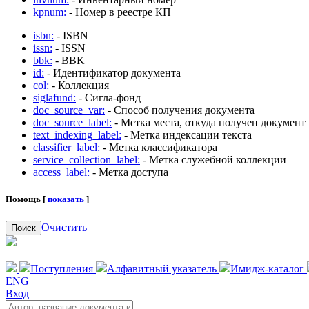
kpnum:
- Номер в реестре КП
isbn:
- ISBN
issn:
- ISSN
bbk:
- BBK
id:
- Идентификатор документа
col:
- Коллекция
siglafund:
- Сигла-фонд
doc_source_var:
- Способ получения документа
doc_source_label:
- Метка места, откуда получен документ
text_indexing_label:
- Метка индексации текста
classifier_label:
- Метка классификатора
service_collection_label:
- Метка служебной коллекции
access_label:
- Метка доступа
Помощь [
показать
]
Очистить
Поиск
Поступления
Алфавитный указатель
Имидж-каталог
ENG
Вход