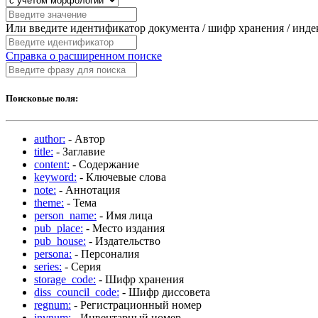
Или введите идентификатор документа / шифр хранения / инд
Справка о расширенном поиске
Поисковые поля:
author:
- Автор
title:
- Заглавие
content:
- Содержание
keyword:
- Ключевые слова
note:
- Аннотация
theme:
- Тема
person_name:
- Имя лица
pub_place:
- Место издания
pub_house:
- Издательство
persona:
- Персоналия
series:
- Серия
storage_code:
- Шифр хранения
diss_council_code:
- Шифр диссовета
regnum:
- Регистрационный номер
invnum:
- Инвентарный номер