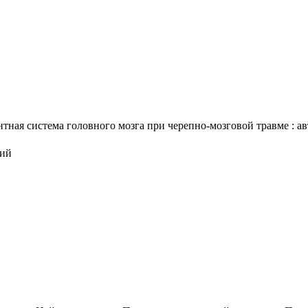
ная система головного мозга при черепно-мозговой травме : авто
ций