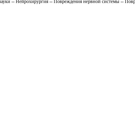
ауки -- Нейрохирургия -- Повреждения нервной системы -- Пов