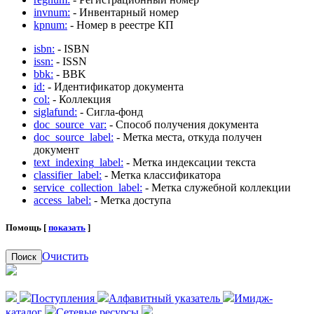
invnum:
- Инвентарный номер
kpnum:
- Номер в реестре КП
isbn:
- ISBN
issn:
- ISSN
bbk:
- BBK
id:
- Идентификатор документа
col:
- Коллекция
siglafund:
- Сигла-фонд
doc_source_var:
- Способ получения документа
doc_source_label:
- Метка места, откуда получен
документ
text_indexing_label:
- Метка индексации текста
classifier_label:
- Метка классификатора
service_collection_label:
- Метка служебной коллекции
access_label:
- Метка доступа
Помощь [
показать
]
Очистить
Поиск
Поступления
Алфавитный указатель
Имидж-
каталог
Сетевые ресурсы