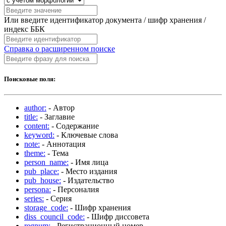
Или введите идентификатор документа / шифр хранения /
индекс ББК
Справка о расширенном поиске
Поисковые поля:
author:
- Автор
title:
- Заглавие
content:
- Содержание
keyword:
- Ключевые слова
note:
- Аннотация
theme:
- Тема
person_name:
- Имя лица
pub_place:
- Место издания
pub_house:
- Издательство
persona:
- Персоналия
series:
- Серия
storage_code:
- Шифр хранения
diss_council_code:
- Шифр диссовета
regnum:
- Регистрационный номер