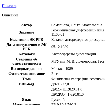
Показать
Описание
Автор
Самсонова, Ольга Анатольевна
Геохимическая дифференциация л
Заглавие
11.00.01
Коллекции ЭК РГБ
Каталог авторефератов диссерта
Дата поступления в ЭК
05.12.1989
РГБ
Каталоги
Авторефераты диссертаций
Сведения об
МГУ им. М. В. Ломоносова. Геогр
ответственности
Выходные данные
Москва, 1989
Физическое описание
21 с.
Тема
Физическая география, геофизик
BBK-код
Д821.222,0
Д9(257К,1)820.81,0
Д9(2Р354,1)820.81,0
Язык
Русский
Места хранения
FB 9 89-8/760-2