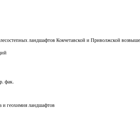
есостепных ландшафтов Кокчетавской и Приволжской возвышеннос
ций
. фак.
а и геохимия ландшафтов