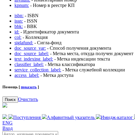
kpnum:
- Номер в реестре КП
isbn:
- ISBN
issn:
- ISSN
bbk:
- BBK
id:
- Идентификатор документа
col:
- Коллекция
siglafund:
- Сигла-фонд
doc_source_var:
- Способ получения документа
doc_source_label:
- Метка места, откуда получен документ
text_indexing_label:
- Метка индексации текста
classifier_label:
- Метка классификатора
service_collection_label:
- Метка служебной коллекции
access_label:
- Метка доступа
Помощь [
показать
]
Очистить
Поиск
Поступления
Алфавитный указатель
Имидж-каталог
ENG
Вход