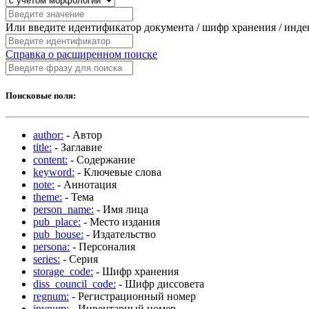
Или введите идентификатор документа / шифр хранения / инд
Справка о расширенном поиске
Поисковые поля:
author:
- Автор
title:
- Заглавие
content:
- Содержание
keyword:
- Ключевые слова
note:
- Аннотация
theme:
- Тема
person_name:
- Имя лица
pub_place:
- Место издания
pub_house:
- Издательство
persona:
- Персоналия
series:
- Серия
storage_code:
- Шифр хранения
diss_council_code:
- Шифр диссовета
regnum:
- Регистрационный номер
invnum:
- Инвентарный номер