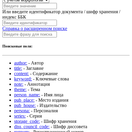
Или введите идентификатор документа / шифр хранения /
индекс ББК
Справка о расширенном поиске
Поисковые поля:
author:
- Автор
title:
- Заглавие
content:
- Содержание
keyword:
- Ключевые слова
note:
- Аннотация
theme:
- Тема
person_name:
- Имя лица
pub_place:
- Место издания
pub_house:
- Издательство
persona:
- Персоналия
series:
- Серия
storage_code:
- Шифр хранения
diss_council_code:
- Шифр диссовета
regnum:
- Регистрационный номер