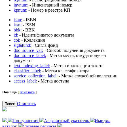
invnum:
- Инвентарный номер
kpnum:
- Номер в реестре КП
isbn:
- ISBN
issn:
- ISSN
bbk:
- BBK
id:
- Идентификатор документа
col:
- Коллекция
siglafund:
- Сигла-фонд
doc_source_var:
- Способ получения документа
doc_source_label:
- Метка места, откуда получен
документ
text_indexing_label:
- Метка индексации текста
classifier_label:
- Метка классификатора
service_collection_label:
- Метка служебной коллекции
access_label:
- Метка доступа
Помощь [
показать
]
Очистить
Поиск
Поступления
Алфавитный указатель
Имидж-
каталог
Сетевые ресурсы