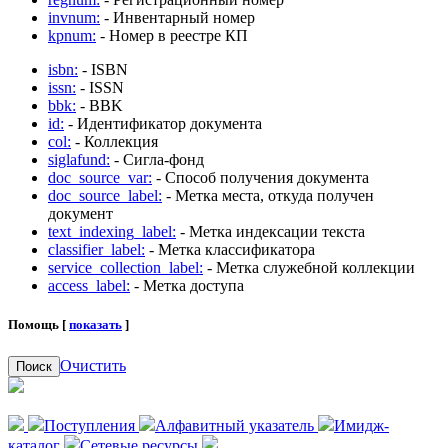
invnum:
- Инвентарный номер
kpnum:
- Номер в реестре КП
isbn:
- ISBN
issn:
- ISSN
bbk:
- BBK
id:
- Идентификатор документа
col:
- Коллекция
siglafund:
- Сигла-фонд
doc_source_var:
- Способ получения документа
doc_source_label:
- Метка места, откуда получен
документ
text_indexing_label:
- Метка индексации текста
classifier_label:
- Метка классификатора
service_collection_label:
- Метка служебной коллекции
access_label:
- Метка доступа
Помощь [
показать
]
Очистить
Поиск
Поступления
Алфавитный указатель
Имидж-
каталог
Сетевые ресурсы