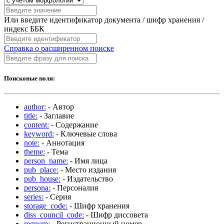
Или введите идентификатор документа / шифр хранения /
индекс ББК
Справка о расширенном поиске
Поисковые поля:
author:
- Автор
title:
- Заглавие
content:
- Содержание
keyword:
- Ключевые слова
note:
- Аннотация
theme:
- Тема
person_name:
- Имя лица
pub_place:
- Место издания
pub_house:
- Издательство
persona:
- Персоналия
series:
- Серия
storage_code:
- Шифр хранения
diss_council_code:
- Шифр диссовета
regnum:
- Регистрационный номер