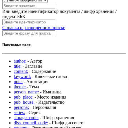
Или введите идентификатор документа / шифр хранения /
индекс ББК
Справка о расширенном поиске
Поисковые поля:
author:
- Автор
title:
- Заглавие
content:
- Содержание
keyword:
- Ключевые слова
note:
- Аннотация
theme:
- Тема
person_name:
- Имя лица
pub_place:
- Место издания
pub_house:
- Издательство
persona:
- Персоналия
series:
- Серия
storage_code:
- Шифр хранения
diss_council_code:
- Шифр диссовета
regnum:
- Регистрационный номер