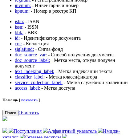
invnum:
- Инвентарный номер
kpnum:
- Номер в реестре КП
isbn:
- ISBN
issn:
- ISSN
bbk:
- BBK
id:
- Идентификатор документа
col:
- Коллекция
siglafund:
- Сигла-фонд
doc_source_var:
- Способ получения документа
doc_source_label:
- Метка места, откуда получен
документ
text_indexing_label:
- Метка индексации текста
classifier_label:
- Метка классификатора
service_collection_label:
- Метка служебной коллекции
access_label:
- Метка доступа
Помощь [
показать
]
Очистить
Поиск
Поступления
Алфавитный указатель
Имидж-
каталог
Сетевые ресурсы