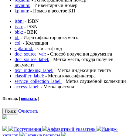
invnum:
- Инвентарный номер
kpnum:
- Номер в реестре КП
isbn:
- ISBN
issn:
- ISSN
bbk:
- BBK
id:
- Идентификатор документа
col:
- Коллекция
siglafund:
- Сигла-фонд
doc_source_var:
- Способ получения документа
doc_source_label:
- Метка места, откуда получен
документ
text_indexing_label:
- Метка индексации текста
classifier_label:
- Метка классификатора
service_collection_label:
- Метка служебной коллекции
access_label:
- Метка доступа
Помощь [
показать
]
Очистить
Поиск
Поступления
Алфавитный указатель
Имидж-
каталог
Сетевые ресурсы