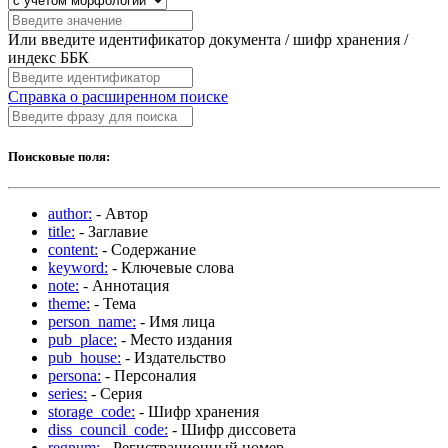
Или введите идентификатор документа / шифр хранения /
индекс ББК
Справка о расширенном поиске
Поисковые поля:
author:
- Автор
title:
- Заглавие
content:
- Содержание
keyword:
- Ключевые слова
note:
- Аннотация
theme:
- Тема
person_name:
- Имя лица
pub_place:
- Место издания
pub_house:
- Издательство
persona:
- Персоналия
series:
- Серия
storage_code:
- Шифр хранения
diss_council_code:
- Шифр диссовета
regnum:
- Регистрационный номер