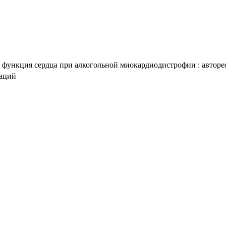
 функция сердца при алкогольной миокардиодистрофии : авторефер
таций