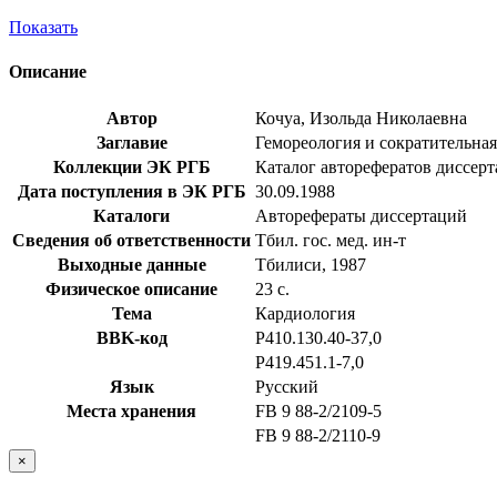
Показать
Описание
Автор
Кочуа, Изольда Николаевна
Заглавие
Гемореология и сократительная
Коллекции ЭК РГБ
Каталог авторефератов диссер
Дата поступления в ЭК РГБ
30.09.1988
Каталоги
Авторефераты диссертаций
Сведения об ответственности
Тбил. гос. мед. ин-т
Выходные данные
Тбилиси, 1987
Физическое описание
23 с.
Тема
Кардиология
BBK-код
Р410.130.40-37,0
Р419.451.1-7,0
Язык
Русский
Места хранения
FB 9 88-2/2109-5
FB 9 88-2/2110-9
×