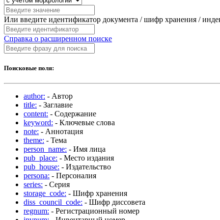
Или введите идентификатор документа / шифр хранения / инд
Справка о расширенном поиске
Поисковые поля:
author:
- Автор
title:
- Заглавие
content:
- Содержание
keyword:
- Ключевые слова
note:
- Аннотация
theme:
- Тема
person_name:
- Имя лица
pub_place:
- Место издания
pub_house:
- Издательство
persona:
- Персоналия
series:
- Серия
storage_code:
- Шифр хранения
diss_council_code:
- Шифр диссовета
regnum:
- Регистрационный номер
invnum:
- Инвентарный номер