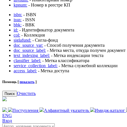
kpnum:
- Номер в реестре КП
isbn:
- ISBN
issn:
- ISSN
bbk:
- BBK
id:
- Идентификатор документа
col:
- Коллекция
siglafund:
- Сигла-фонд
doc_source_var:
- Способ получения документа
doc_source_label:
- Метка места, откуда получен документ
text_indexing_label:
- Метка индексации текста
classifier_label:
- Метка классификатора
service_collection_label:
- Метка служебной коллекции
access_label:
- Метка доступа
Помощь [
показать
]
Очистить
Поиск
Поступления
Алфавитный указатель
Имидж-каталог
ENG
Вход