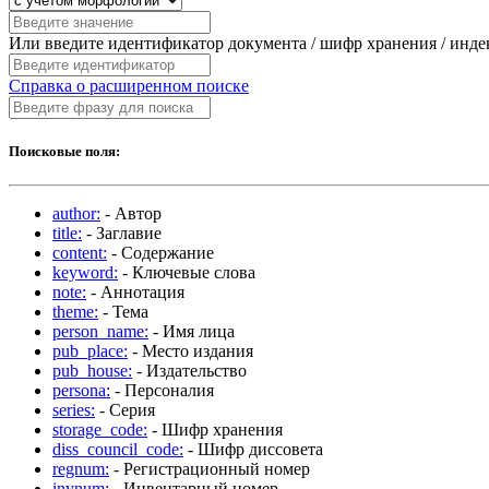
Или введите идентификатор документа / шифр хранения / инд
Справка о расширенном поиске
Поисковые поля:
author:
- Автор
title:
- Заглавие
content:
- Содержание
keyword:
- Ключевые слова
note:
- Аннотация
theme:
- Тема
person_name:
- Имя лица
pub_place:
- Место издания
pub_house:
- Издательство
persona:
- Персоналия
series:
- Серия
storage_code:
- Шифр хранения
diss_council_code:
- Шифр диссовета
regnum:
- Регистрационный номер
invnum:
- Инвентарный номер