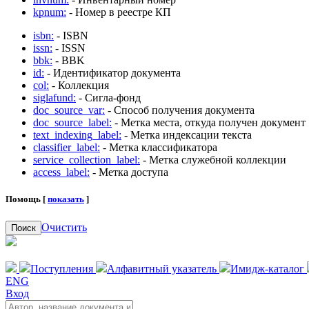
kpnum:
- Номер в реестре КП
isbn:
- ISBN
issn:
- ISSN
bbk:
- BBK
id:
- Идентификатор документа
col:
- Коллекция
siglafund:
- Сигла-фонд
doc_source_var:
- Способ получения документа
doc_source_label:
- Метка места, откуда получен документ
text_indexing_label:
- Метка индексации текста
classifier_label:
- Метка классификатора
service_collection_label:
- Метка служебной коллекции
access_label:
- Метка доступа
Помощь [
показать
]
Очистить
Поиск
Поступления
Алфавитный указатель
Имидж-каталог
ENG
Вход